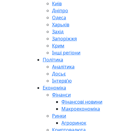
Київ
Дніпро
Одеса
Харьків
Захід
Запоріжжя
Крим
Інші регіони
Політика
Аналітика
Досьє
Інтерв’ю
Економіка
Фінанси
Фінансові новини
Макроекономіка
Ринки
Агроринок
Криптовалюта