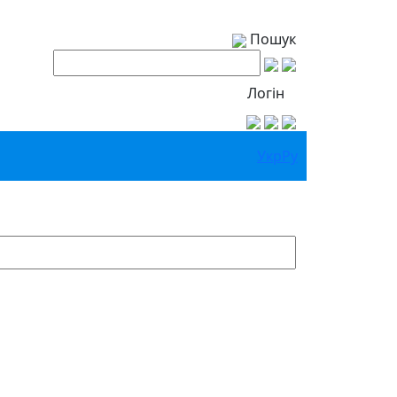
Пошук
Логін
Укр
Ру