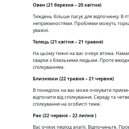
Овен
(21
березня – 20 квітня
)
Тиждень більше пасує для відпочинку. В п
неприємностями. Проблеми можуть торкати
уважні.
Телець (21 квітня – 21 травня)
На цьому тижні на вас очікує втома. Нам
сварки з близькими людьми. Проте вихі
спілкуванням.
Близнюки (22 травня – 21 червня)
В понеділок на вас може очікувати приєм
відпочити від спілкування. Середу та чет
спілкування на особисті теми.
Рак (22 червня – 22 липня )
Вас очікує період апатії. Відпочиньте. П