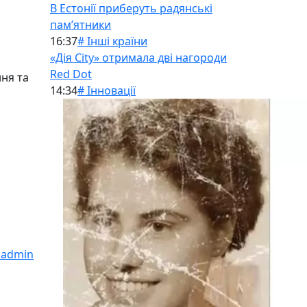
В Естонії приберуть радянські
памʼятники
16:37
# Інші країни
«Дія City» отримала дві нагороди
Red Dot
ння та
14:34
# Інновації
nadmin