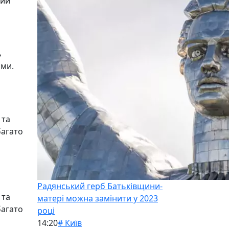
лий
ь
ими.
 та
багато
Радянський герб Батьківщини-
 та
матері можна замінити у 2023
багато
році
14:20
# Київ