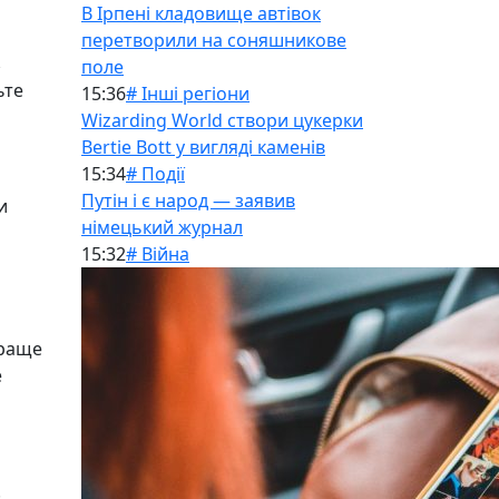
В Ірпені кладовище автівок
перетворили на соняшникове
з
поле
ьте
15:36
# Інші регіони
Wizarding World створи цукерки
Bertie Bott у вигляді каменів
15:34
# Події
Путін і є народ — заявив
и
німецький журнал
15:32
# Війна
краще
е
.