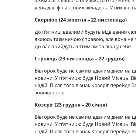
з кимось з вашого близького оточення. В
день для фінансових вкладень. У вихідні 
Скорпіон (24 жовтня – 22 листопада)
До п’ятниці вдалими будуть відвідання са
якоюсь таємничою справою, але вона не п
До вас прийдуть оптимізм та віра у себе.
Стрілець (23 листопада – 22 грудня)
Вівторок буде не самим вдалим днем на ц
новини. У п’ятницю буде Новий Місяць. Він
надій. Після того в знак Козеріг перейде 
зовнішністю.
Козеріг (23 грудня – 20 січня)
Вівторок буде не самим вдалим днем на ц
новини. У п’ятницю буде Новий Місяць. Він
надій. Після того в знак Козеріг перейде 