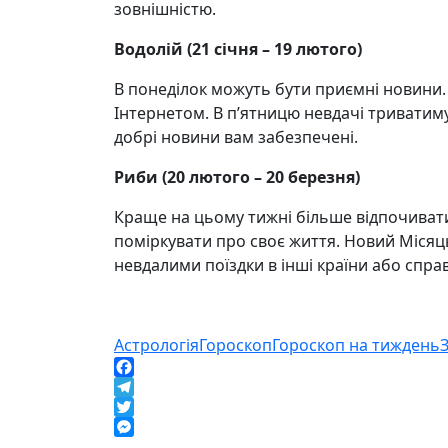
зовнішністю.
Водолій (21 січня – 19 лютого)
В понеділок можуть бути приємні новини.
Інтернетом. В п’ятницю невдачі триватиму
добрі новини вам забезпечені.
Риби (20 лютого – 20 березня)
Краще на цьому тижні більше відпочивати
поміркувати про своє життя. Новий Місяц
невдалими поїздки в інші країни або спра
Астрологія
Гороскоп
Гороскоп на тиждень
Facebook
Telegram
Twitter
Messenger