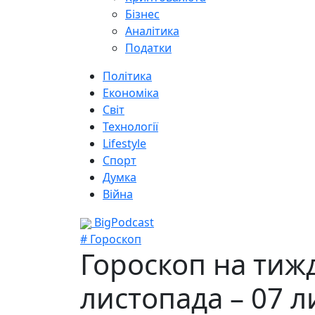
Бізнес
Аналітика
Податки
Політика
Економіка
Світ
Технології
Lifestyle
Спорт
Думка
Війна
BigPodcast
# Гороскоп
Гороскоп на тижд
листопада – 07 