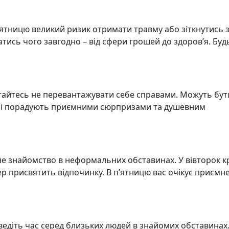
’ятницю великий ризик отримати травму або зіткнутись 
сь чого завгодно – від сфери грошей до здоров’я. Буд
агайтесь не перевантажувати себе справами. Можуть бут
дні порадують приємними сюрпризами та душевним
не знайомство в неформальних обставинах. У вівторок 
вер присвятить відпочинку. В п’ятницю вас очікує приємн
роведіть час серед близьких людей в знайомих обставинах