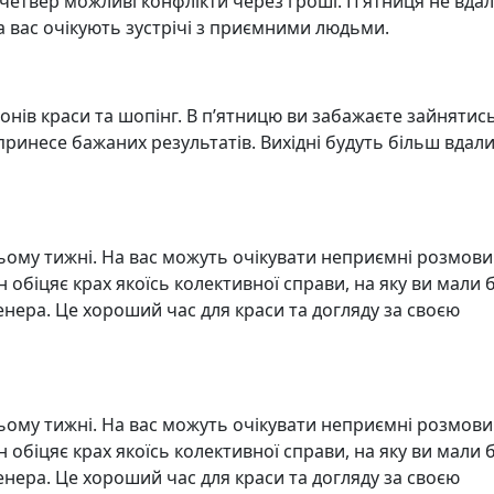
 четвер можливі конфлікти через гроші. П’ятниця не вда
на вас очікують зустрічі з приємними людьми.
лонів краси та шопінг. В п’ятницю ви забажаєте зайнятис
ринесе бажаних результатів. Вихідні будуть більш вдал
ьому тижні. На вас можуть очікувати неприємні розмови
 обіцяє крах якоїсь колективної справи, на яку ви мали 
Венера. Це хороший час для краси та догляду за своєю
ьому тижні. На вас можуть очікувати неприємні розмови
 обіцяє крах якоїсь колективної справи, на яку ви мали 
Венера. Це хороший час для краси та догляду за своєю