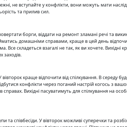
ежні, не вступайте у конфлікти, вони можуть мати наслід
ьорість та прилив сил.
повертати борги, віддати на ремонт зламані речі та вики
айматись домашніми справами, краще в цей день відпочи
. Все складеться взагалі не так, як ви хочете. Вихідні 
х заходів.
 У вівторок краще відпочити від спілкування. В середу буд
ідбутися конфлікти через поганий настрій когось з вашо
 справах. Вихідні пасуватимуть для спілкування на особ
пи та співбесіди. У вівторок можливі суперечки та розбі