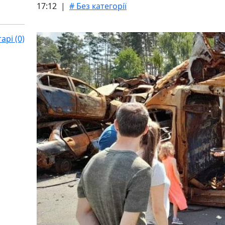
17:12 |
# Без категорії
рі (0)