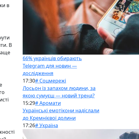
ки в
нути
ти. В
краще
66% українців обирають
Telegram для новин —
дослідження
17:30
# Соцмережі
е
Лосьон із запахом людини, за
го
якою сумуєш — новий тренд?
исті
15:29
# Аромати
Українські емотікони надіслали
до Кремнієвої долини
17:26
# Україна
жності