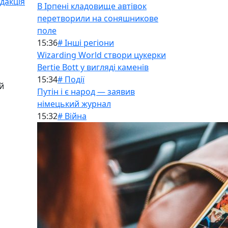
дакція
В Ірпені кладовище автівок
перетворили на соняшникове
поле
15:36
# Інші регіони
Wizarding World створи цукерки
Bertie Bott у вигляді каменів
15:34
# Події
й
Путін і є народ — заявив
німецький журнал
15:32
# Війна