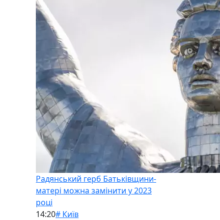
Радянський герб Батьківщини-
матері можна замінити у 2023
році
14:20
# Київ