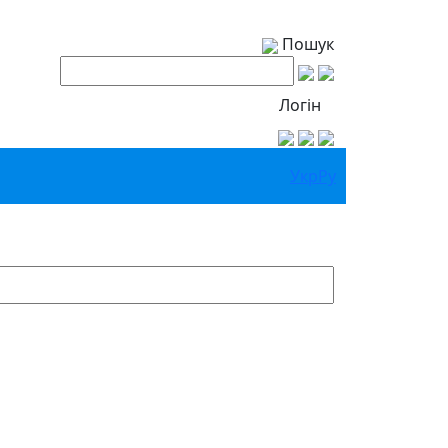
Пошук
Логін
Укр
Ру