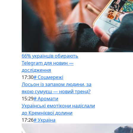
66% українців обирають
Telegram для новин —
дослідження
17:30
# Соцмережі
Лосьон із запахом людини, за
якою сумуєш — новий тренд?
15:29
# Аромати
Українські емотікони надіслали
до Кремнієвої долини
17:26
# Україна