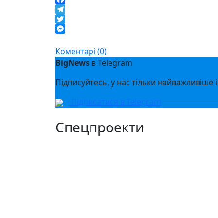
Facebook
Telegram
Twitter
Messenger
Коментарі (0)
BigNews
в Telegram
Підписуйтесь, у нас тільки найважливіше і
Підписатися в Telegram
Спецпроекти