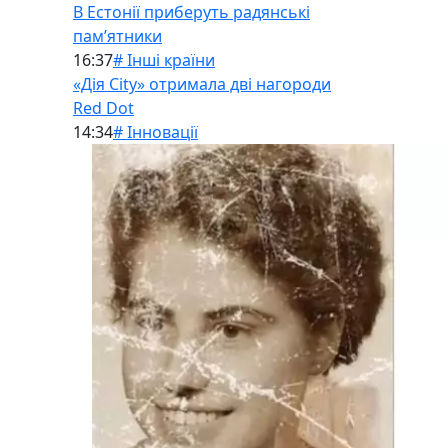
В Естонії приберуть радянські
памʼятники
16:37
# Інші країни
«Дія City» отримала дві нагороди
Red Dot
14:34
# Інновації