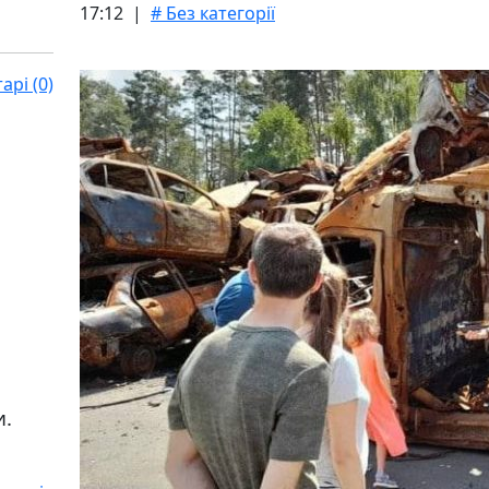
17:12 |
# Без категорії
рі (0)
и.