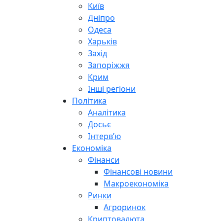
Київ
Дніпро
Одеса
Харьків
Захід
Запоріжжя
Крим
Інші регіони
Політика
Аналітика
Досьє
Інтерв’ю
Економіка
Фінанси
Фінансові новини
Макроекономіка
Ринки
Агроринок
Криптовалюта