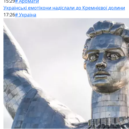
15:29
# Аромати
Українські емотікони надіслали до Кремнієвої долини
17:26
# Україна