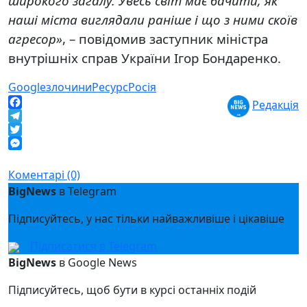
широкого загалу. Увесь світ має бачити, як
наші міста виглядали раніше і що з ними скоїв
агресор»
, – повідомив заступник міністра
внутрішніх справ України Ігор Бондаренко.
Google
злочини
Ресурс
Росія
Редакція
Facebook
Telegram
Twitter
Messenger
Коментарі (0)
BigNews
в Telegram
Підписуйтесь, у нас тільки найважливіше і цікавіше
Підписатися в Telegram
BigNews
в Google News
Підписуйтесь, щоб бути в курсі останніх подій