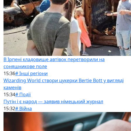
В Ірпені кладовище автівок перетворили на
соняшникове поле
15:36
# Інші регіони
Wizarding World створи цукерки Bertie Bott у вигляді
каменів
15:34
# Події
Путін і є народ — заявив німецький журнал
15:32
# Війна