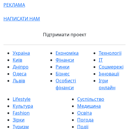
РЕКЛАМА
НАПИСАТИ НАМ
Підтримати проект
Україна
Економіка
Технології
Київ
Фінанси
IT
Дніпро
Ринки
Соцмережі
Одеса
Бізнес
Інновації
Львів
Особисті
Ігри
фінанси
онлайн
Lifestyle
Суспільство
Культура
Медицина
Fashion
Освіта
Зірки
Погода
Туризм
Події