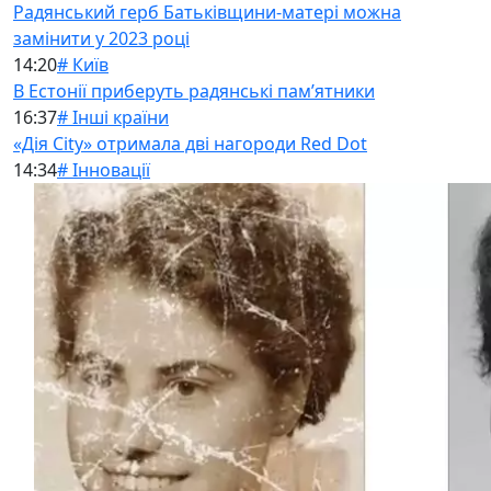
Радянський герб Батьківщини-матері можна
замінити у 2023 році
14:20
# Київ
В Естонії приберуть радянські памʼятники
16:37
# Інші країни
«Дія City» отримала дві нагороди Red Dot
14:34
# Інновації