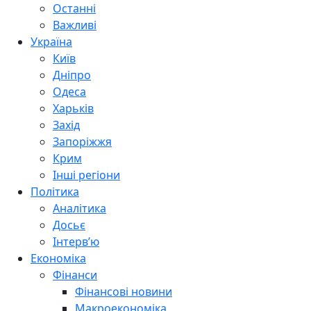
Останні
Важливі
Україна
Київ
Дніпро
Одеса
Харьків
Захід
Запоріжжя
Крим
Інші регіони
Політика
Аналітика
Досьє
Інтерв’ю
Економіка
Фінанси
Фінансові новини
Макроекономіка