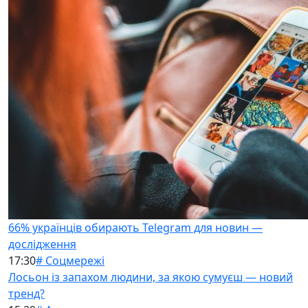
66% українців обирають Telegram для новин —
дослідження
17:30
# Соцмережі
Лосьон із запахом людини, за якою сумуєш — новий
тренд?