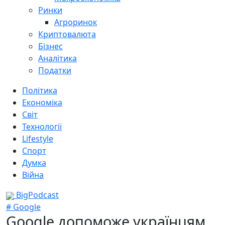
Ринки
Агроринок
Криптовалюта
Бізнес
Аналітика
Податки
Політика
Економіка
Світ
Технології
Lifestyle
Спорт
Думка
Війна
BigPodcast
# Google
Google допоможе українцям