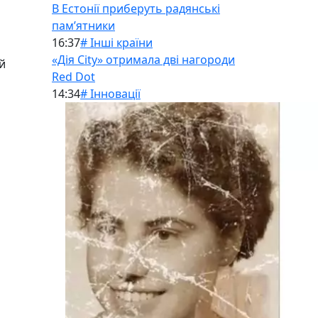
В Естонії приберуть радянські
памʼятники
16:37
# Інші країни
«Дія City» отримала дві нагороди
й
Red Dot
14:34
# Інновації