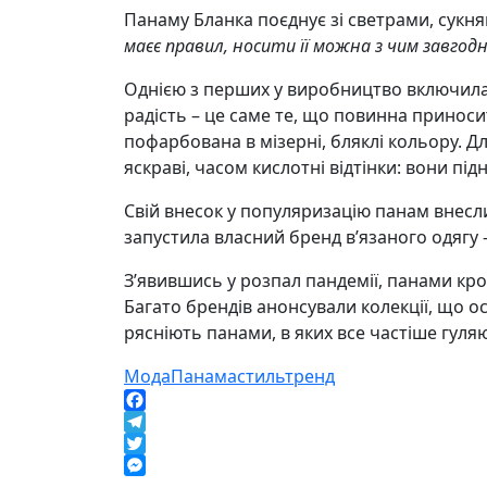
Панаму Бланка поєднує зі светрами, сукн
маєє правил, носити її можна з чим завго
Однією з перших у виробництво включилас
радість – це саме те, що повинна приноси
пофарбована в мізерні, бляклі кольору. 
яскраві, часом кислотні відтінки: вони під
Свій внесок у популяризацію панам внесли
запустила власний бренд в’язаного одягу –
З’явившись у розпал пандемії, панами кро
Багато брендів анонсували колекції, що ос
рясніють панами, в яких все частіше гуляют
Мода
Панама
стиль
тренд
Facebook
Telegram
Twitter