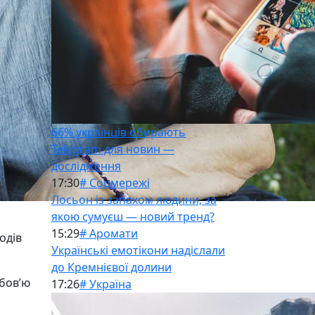
66% українців обирають
Telegram для новин —
дослідження
17:30
# Соцмережі
Лосьон із запахом людини, за
якою сумуєш — новий тренд?
15:29
# Аромати
одів
Українські емотікони надіслали
до Кремнієвої долини
юбов’ю
17:26
# Україна