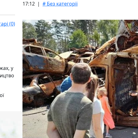
17:12 |
# Без категорії
рі (0)
жах, у
ництво
ої