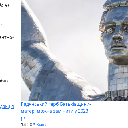
а не
 а
ентно-
обів
Радянський герб Батьківщини-
дакція
матері можна замінити у 2023
році
14:20
# Київ