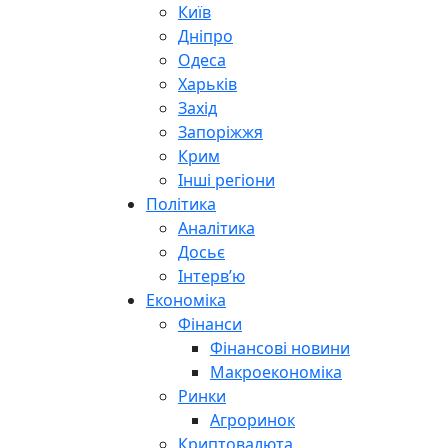
Київ
Дніпро
Одеса
Харьків
Захід
Запоріжжя
Крим
Інші регіони
Політика
Аналітика
Досьє
Інтерв’ю
Економіка
Фінанси
Фінансові новини
Макроекономіка
Ринки
Агроринок
Криптовалюта