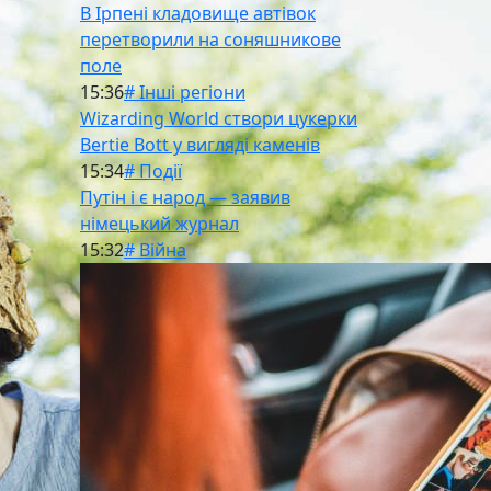
В Ірпені кладовище автівок
перетворили на соняшникове
поле
15:36
# Інші регіони
Wizarding World створи цукерки
Bertie Bott у вигляді каменів
15:34
# Події
Путін і є народ — заявив
німецький журнал
15:32
# Війна