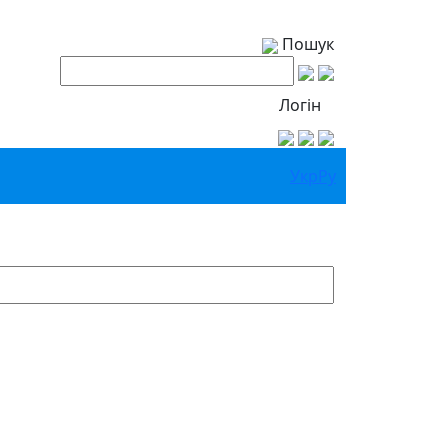
Пошук
Логін
Укр
Ру