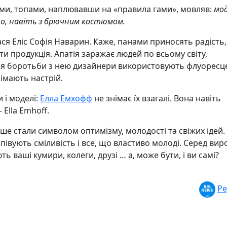
ями, топами, наплювавши на «правила гами», мовляв:
мод
дно, навіть з брючним костюмом.
я Еліс Софія Наварин. Каже, панами приносять радість,
ти продукція. Апатія заражає людей по всьому світу,
Для боротьби з нею дизайнери використовують флуоресц
німають настрій.
 і моделі:
Елла Емхофф
не знімає їх взагалі. Вона навіть
 Ella Emhoff.
ше стали символом оптимізму, молодості та свіжих ідей.
півують сміливість і все, що властиво молоді. Серед вир
ь ваші кумири, колеги, друзі … а, може бути, і ви самі?
Ре