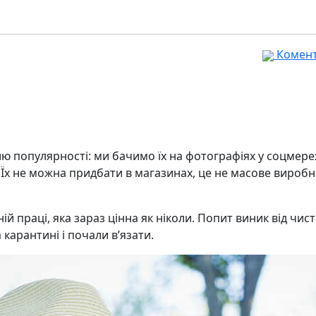
Комента
 популярності: ми бачимо їх на фотографіях у соцмере
і. Їх не можна придбати в магазинах, це не масове вироб
й праці, яка зараз цінна як ніколи. Попит виник від чист
 карантині і почали в’язати.