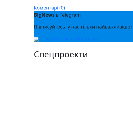
Messenger
Коментарі (0)
BigNews
в Telegram
Підписуйтесь, у нас тільки найважливіше і
Підписатися в Telegram
Спецпроекти