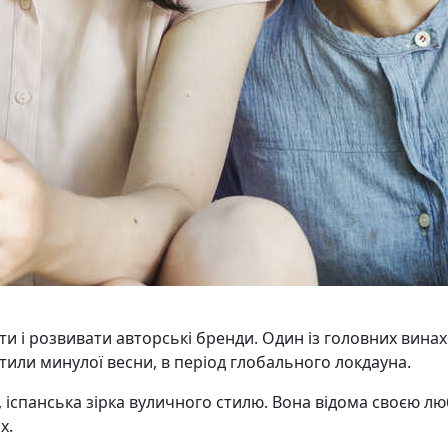
и і розвивати авторські бренди. Один із головних винах
мітили минулої весни, в період глобального локдауна.
, іспанська зірка вуличного стилю. Вона відома своєю л
х.