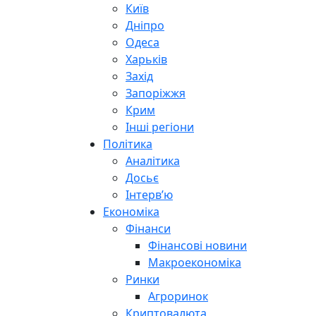
Київ
Дніпро
Одеса
Харьків
Захід
Запоріжжя
Крим
Інші регіони
Політика
Аналітика
Досьє
Інтерв’ю
Економіка
Фінанси
Фінансові новини
Макроекономіка
Ринки
Агроринок
Криптовалюта