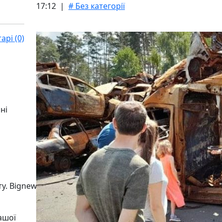
17:12 |
# Без категорії
рі (0)
ні
ашої