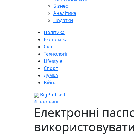
Бізнес
Аналітика
Податки
Політика
Економіка
Світ
Технології
Lifestyle
Спорт
Думка
Війна
BigPodcast
# Інновації
Електронні паспор
використовуват