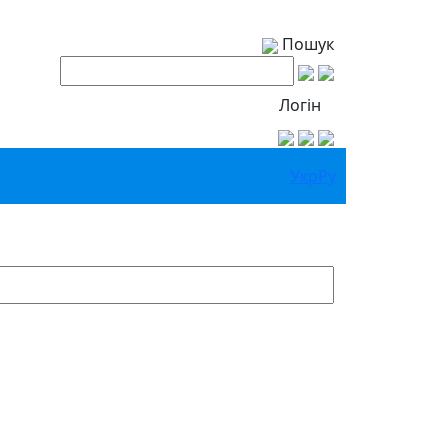
Пошук
Логін
Укр
Ру