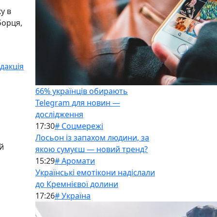
у в
борця,
дакція
66% українців обирають
Telegram для новин —
дослідження
17:30
# Соцмережі
Лосьон із запахом людини, за
й
якою сумуєш — новий тренд?
15:29
# Аромати
Українські емотікони надіслали
до Кремнієвої долини
17:26
# Україна