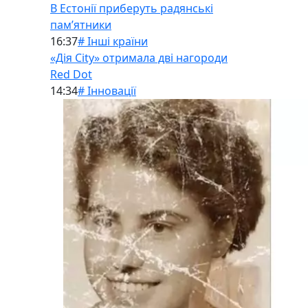
В Естонії приберуть радянські
памʼятники
16:37
# Інші країни
«Дія City» отримала дві нагороди
Red Dot
14:34
# Інновації