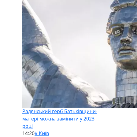
Радянський герб Батьківщини-
матері можна замінити у 2023
році
14:20
# Київ