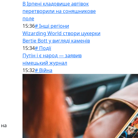
В Ірпені кладовище автівок
перетворили на соняшникове
поле
15:36
# Інші регіони
Wizarding World створи цукерки
Bertie Bott у вигляді каменів
15:34
# Події
Путін і є народ — заявив
німецький журнал
15:32
# Війна
 на