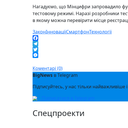
Нагадуємо, що Мінцифри запровадило фун
тестовому режимі. Наразі розробники тес
в якому можна перевірити місце реєстраці
Закон
Інновації
Смартфон
Технології
Facebook
Telegram
Twitter
Messenger
Коментарі (0)
BigNews
в Telegram
Підписуйтесь, у нас тільки найважливіше і
Підписатися в Telegram
Спецпроекти