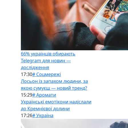
66% українців обирають
Telegram для новин —
дослідження
17:30
# Соцмережі
Лосьон із запахом людини, за
якою сумуєш — новий тренд?
15:29
# Аромати
Українські емотікони надіслали
до Кремнієвої долини
17:26
# Україна