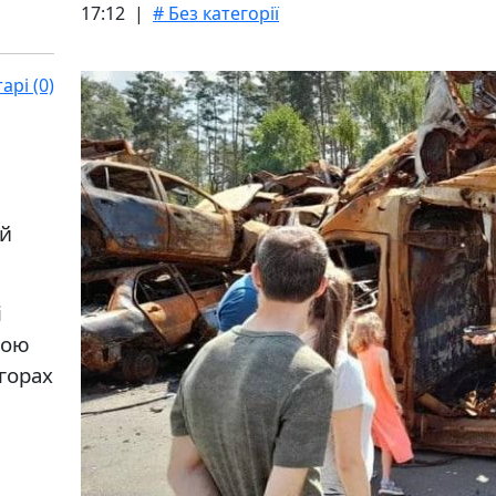
17:12 |
# Без категорії
рі (0)
ій
і
ною
горах