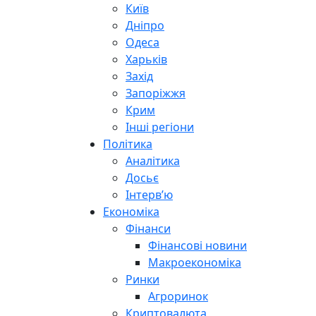
Київ
Дніпро
Одеса
Харьків
Захід
Запоріжжя
Крим
Інші регіони
Політика
Аналітика
Досьє
Інтерв’ю
Економіка
Фінанси
Фінансові новини
Макроекономіка
Ринки
Агроринок
Криптовалюта