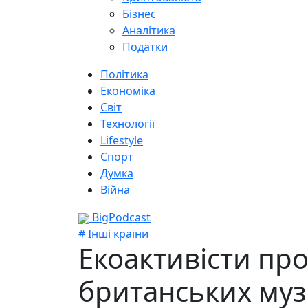
Бізнес
Аналітика
Податки
Політика
Економіка
Світ
Технології
Lifestyle
Спорт
Думка
Війна
BigPodcast
# Інші країни
Екоактивісти про
британських муз