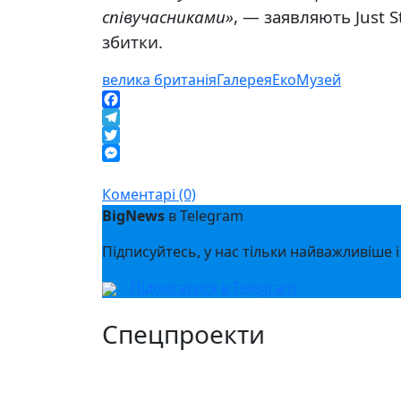
співучасниками»
, — заявляють Just 
збитки.
велика британія
Галерея
Еко
Музей
Facebook
Telegram
Twitter
Messenger
Коментарі (0)
BigNews
в Telegram
Підписуйтесь, у нас тільки найважливіше і
Підписатися в Telegram
Спецпроекти