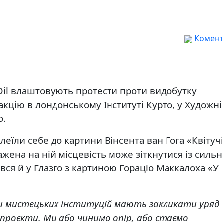
Комента
 Oil влаштовують протести проти видобутку
кцію в лондонському Інституті Курто, у Художн
о.
клеїли себе до картини Вінсента ван Гога «Квітуч
жена на ній місцевість може зіткнутися із силь
вся й у Глазго з картиною Гораціо Маккалоха «У 
ки мистецьких інституцій мають закликати уряд
проєкти. Ми або чинимо опір, або стаємо