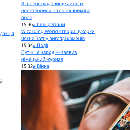
В Ірпені кладовище автівок
перетворили на соняшникове
поле
15:36
# Інші регіони
Wizarding World створи цукерки
дакція
Bertie Bott у вигляді каменів
15:34
# Події
Путін і є народ — заявив
німецький журнал
15:32
# Війна
й