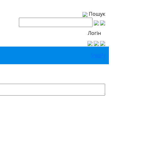
Пошук
Логін
Укр
Ру