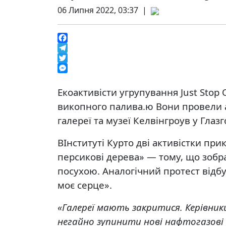
06 Липня 2022, 03:37 |
Facebook
Telegram
Twitter
Messenger
Екоактивісти угрупування Just Stop
викопного палива.ю Вони провели а
галереї та музеї Келвінгроув у Глазг
ВІнституті Курто дві активістки при
персикові дерева» — тому, що зобра
посухою. Аналогічний протест відбу
моє серце».
«Галереї мають закритися. Керівни
негайно зупинити нові нафтогазові 