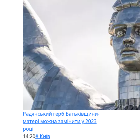
Радянський герб Батьківщини-
матері можна замінити у 2023
році
14:20
# Київ