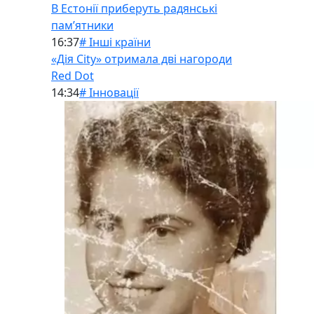
В Естонії приберуть радянські
памʼятники
16:37
# Інші країни
«Дія City» отримала дві нагороди
Red Dot
14:34
# Інновації