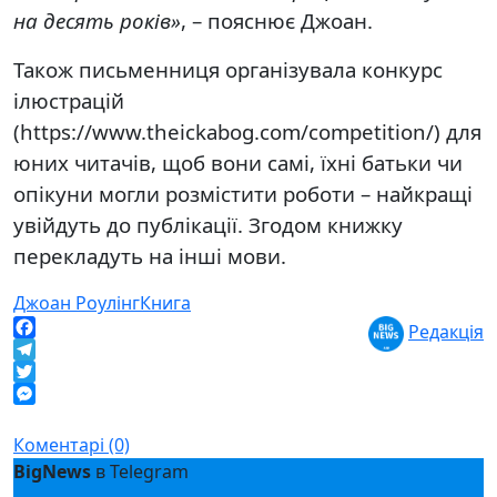
на десять років»
, – пояснює Джоан.
Також письменниця організувала конкурс
ілюстрацій
(https://www.theickabog.com/competition/) для
юних читачів, щоб вони самі, їхні батьки чи
опікуни могли розмістити роботи – найкращі
увійдуть до публікації. Згодом книжку
перекладуть на інші мови.
Джоан Роулінг
Книга
Редакція
Facebook
Telegram
Twitter
Messenger
Коментарі (0)
BigNews
в Telegram