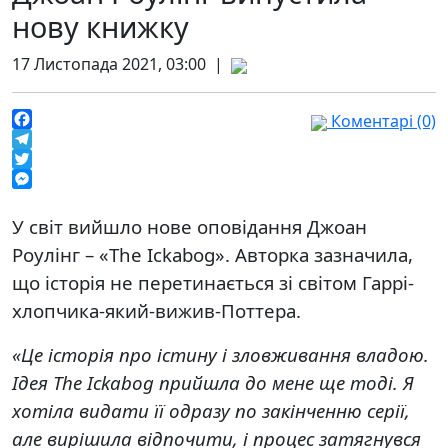
нову книжку
17 Листопада 2021, 03:00 |
Коментарі (0)
Facebook
Telegram
Twitter
Messenger
У світ вийшло нове оповідання Джоан
Роулінг – «The Ickabog». Авторка зазначила,
що історія не перетинається зі світом Гаррі-
хлопчика-який-вижив-Поттера.
«Це історія про істину і зловживання владою.
Ідея The Ickabog прийшла до мене ще тоді. Я
хотіла видати її одразу по закінченню серії,
але вирішила відпочити, і процес затягнувся