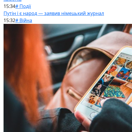
15:34
# Події
Путін і є народ — заявив німецький журнал
15:32
# Війна