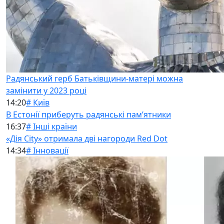
Радянський герб Батьківщини-матері можна
замінити у 2023 році
14:20
# Київ
В Естонії приберуть радянські памʼятники
16:37
# Інші країни
«Дія City» отримала дві нагороди Red Dot
14:34
# Інновації