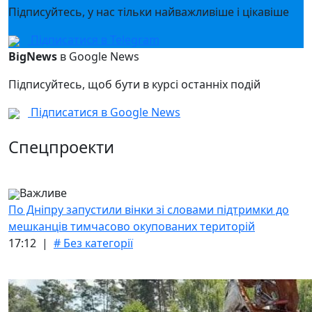
Підписуйтесь, у нас тільки найважливіше і цікавіше
Підписатися в Telegram
BigNews
в Google News
Підписуйтесь, щоб бути в курсі останніх подій
Підписатися в Google News
Спецпроекти
Важливе
По Дніпру запустили вінки зі словами підтримки до
мешканців тимчасово окупованих територій
17:12 |
# Без категорії