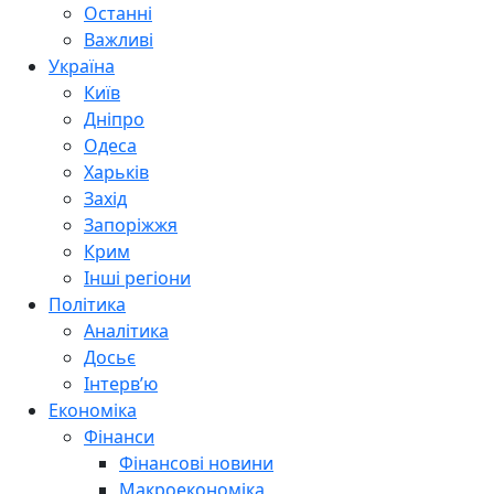
Останні
Важливі
Україна
Київ
Дніпро
Одеса
Харьків
Захід
Запоріжжя
Крим
Інші регіони
Політика
Аналітика
Досьє
Інтерв’ю
Економіка
Фінанси
Фінансові новини
Макроекономіка