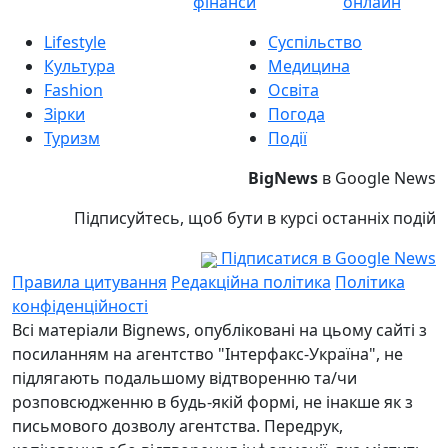
фінанси
онлайн
Lifestyle
Суспільство
Культура
Медицина
Fashion
Освіта
Зірки
Погода
Туризм
Події
BigNews
в Google News
Підписуйтесь, щоб бути в курсі останніх подій
Підписатися в Google News
Правила цитування
Редакційна політика
Політика
конфіденційності
Всі матеріали Bignews, опубліковані на цьому сайті з
посиланням на агентство "Інтерфакс-Україна", не
підлягають подальшому відтворенню та/чи
розповсюдженню в будь-якій формі, не інакше як з
письмового дозволу агентства. Передрук,