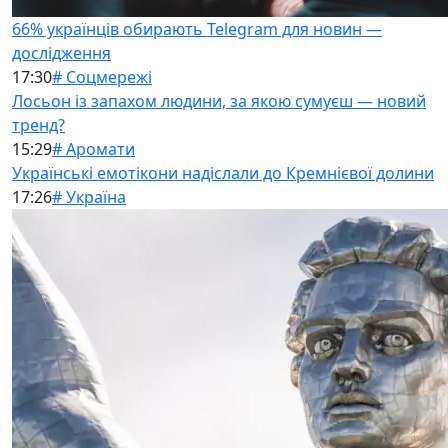
66% українців обирають Telegram для новин —
дослідження
17:30
# Соцмережі
Лосьон із запахом людини, за якою сумуєш — новий
тренд?
15:29
# Аромати
Українські емотікони надіслали до Кремнієвої долини
17:26
# Україна