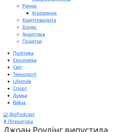
Ринки
Агроринок
Криптовалюта
Бізнес
Аналітика
Податки
Політика
Економіка
Світ
Технології
Lifestyle
Спорт
Думка
Війна
BigPodcast
# Література
Джоан Роулінг випустила