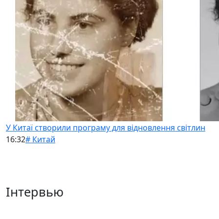
У Китаї створили програму для відновлення світлин
16:32
# Китай
Інтервью