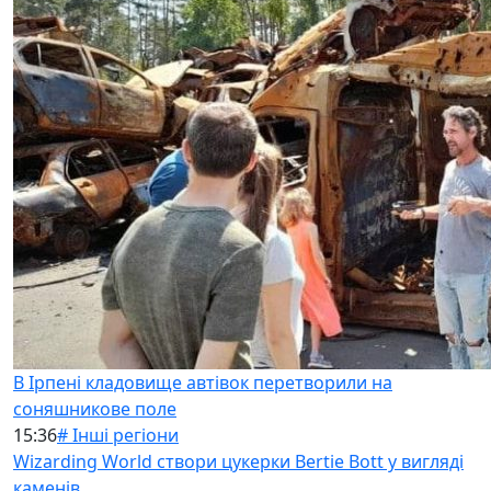
В Ірпені кладовище автівок перетворили на
соняшникове поле
15:36
# Інші регіони
Wizarding World створи цукерки Bertie Bott у вигляді
каменів