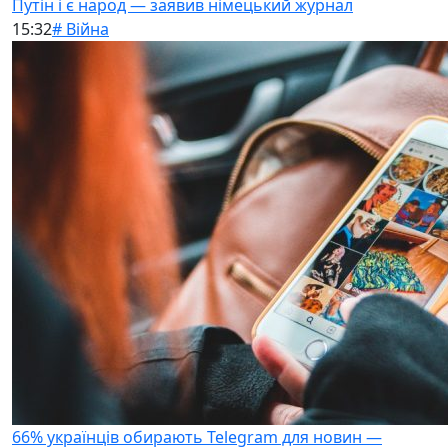
Путін і є народ — заявив німецький журнал
15:32
# Війна
66% українців обирають Telegram для новин —