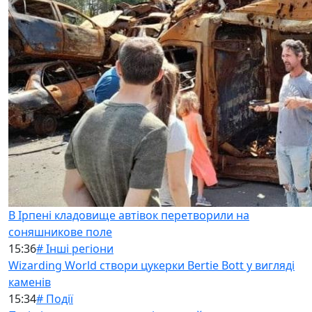
В Ірпені кладовище автівок перетворили на
соняшникове поле
15:36
# Інші регіони
Wizarding World створи цукерки Bertie Bott у вигляді
каменів
15:34
# Події