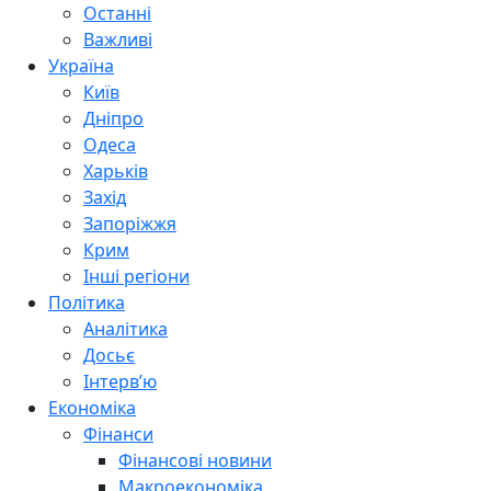
Останні
Важливі
Україна
Київ
Дніпро
Одеса
Харьків
Захід
Запоріжжя
Крим
Інші регіони
Політика
Аналітика
Досьє
Інтерв’ю
Економіка
Фінанси
Фінансові новини
Макроекономіка