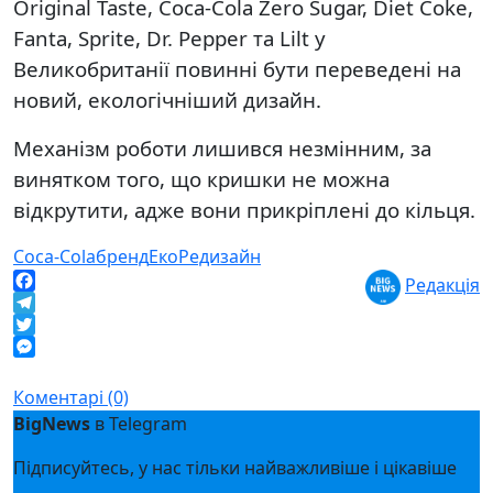
Original Taste, Coca-Cola Zero Sugar, Diet Coke,
Fanta, Sprite, Dr. Pepper та Lilt у
Великобританії повинні бути переведені на
новий, екологічніший дизайн.
Механізм роботи лишився незмінним, за
винятком того, що кришки не можна
відкрутити, адже вони прикріплені до кільця.
Coca-Cola
бренд
Еко
Редизайн
Редакція
Facebook
Telegram
Twitter
Messenger
Коментарі (0)
BigNews
в Telegram
Підписуйтесь, у нас тільки найважливіше і цікавіше