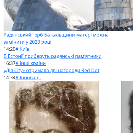
Радянський герб Батьківщини-матері можна
замінити у 2023 році
14:20
# Київ
В Естонії приберуть радянські памʼятники
16:37
# Інші країни
«Дія City» отримала дві нагороди Red Dot
14:34
# Інновації