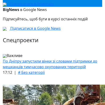
Підписатися в Telegram
BigNews
в Google News
Підписуйтесь, щоб бути в курсі останніх подій
Підписатися в Google News
Спецпроекти
Важливе
По Дніпру запустили вінки зі словами підтримки до
мешканців тимчасово окупованих територій
17:12 |
# Без категорії