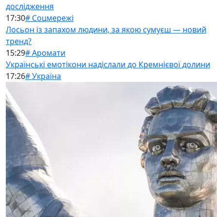
дослідження
17:30
# Соцмережі
Лосьон із запахом людини, за якою сумуєш — новий
тренд?
15:29
# Аромати
Українські емотікони надіслали до Кремнієвої долини
17:26
# Україна