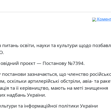
Комента
з питань освіти, науки та культури щодо позбав
О.
дповідний проєкт — Постанову №7394.
 постанови зазначається, що членство російсько
 оскільки артилерійські обстріли, авіа- та раке
ація та її керівництво, мають на меті знищення
них надбань України.
ультури та інформаційної політики України