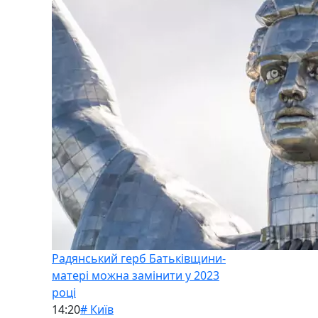
Радянський герб Батьківщини-
матері можна замінити у 2023
році
14:20
# Київ