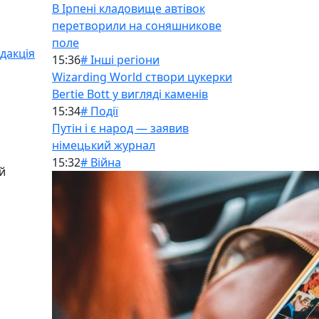
В Ірпені кладовище автівок
перетворили на соняшникове
поле
дакція
15:36
# Інші регіони
Wizarding World створи цукерки
Bertie Bott у вигляді каменів
15:34
# Події
Путін і є народ — заявив
німецький журнал
15:32
# Війна
й