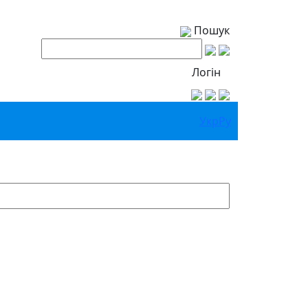
Пошук
Логін
Укр
Ру