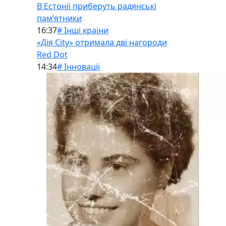
В Естонії приберуть радянські
памʼятники
16:37
# Інші країни
«Дія City» отримала дві нагороди
Red Dot
14:34
# Інновації