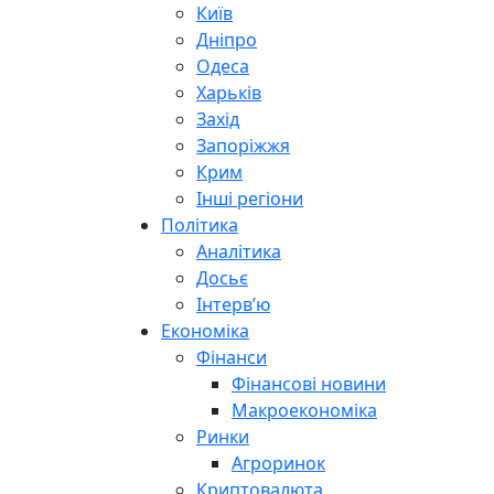
Київ
Дніпро
Одеса
Харьків
Захід
Запоріжжя
Крим
Інші регіони
Політика
Аналітика
Досьє
Інтерв’ю
Економіка
Фінанси
Фінансові новини
Макроекономіка
Ринки
Агроринок
Криптовалюта