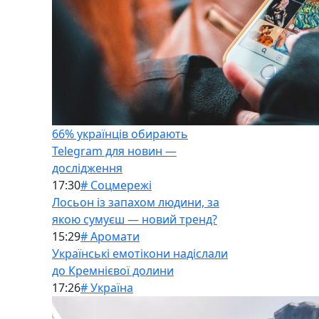
66% українців обирають
Telegram для новин —
дослідження
17:30
# Соцмережі
Лосьон із запахом людини, за
якою сумуєш — новий тренд?
15:29
# Аромати
Українські емотікони надіслали
до Кремнієвої долини
17:26
# Україна