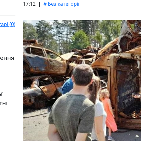
17:12 |
# Без категорії
рі (0)
лення
ї
тні