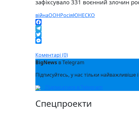
зафіксувало 331 воєнний злочин ро
війна
ООН
Росія
ЮНЕСКО
Facebook
Telegram
Twitter
Messenger
Коментарі (0)
BigNews
в Telegram
Підписуйтесь, у нас тільки найважливіше і
Підписатися в Telegram
Спецпроекти