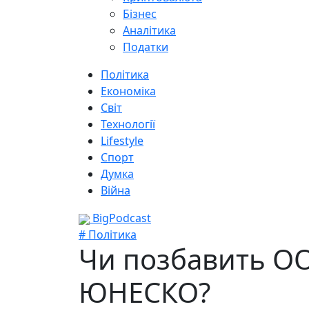
Бізнес
Аналітика
Податки
Політика
Економіка
Світ
Технології
Lifestyle
Спорт
Думка
Війна
BigPodcast
# Політика
Чи позбавить ОО
ЮНЕСКО?