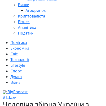
Ринки
Агроринок
Криптовалюта
Бізнес
Аналітика
Податки
Політика
Економіка
Світ
Технології
Lifestyle
Спорт
Думка
Війна
BigPodcast
# Шахи
Чоловіча збірна України з