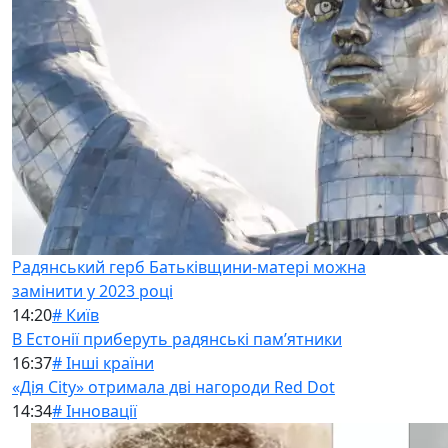
Радянський герб Батьківщини-матері можна
замінити у 2023 році
14:20
# Київ
В Естонії приберуть радянські памʼятники
16:37
# Інші країни
«Дія City» отримала дві нагороди Red Dot
14:34
# Інновації