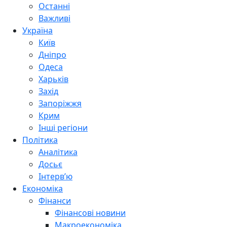
Останні
Важливі
Україна
Київ
Дніпро
Одеса
Харьків
Захід
Запоріжжя
Крим
Інші регіони
Політика
Аналітика
Досьє
Інтерв’ю
Економіка
Фінанси
Фінансові новини
Макроекономіка