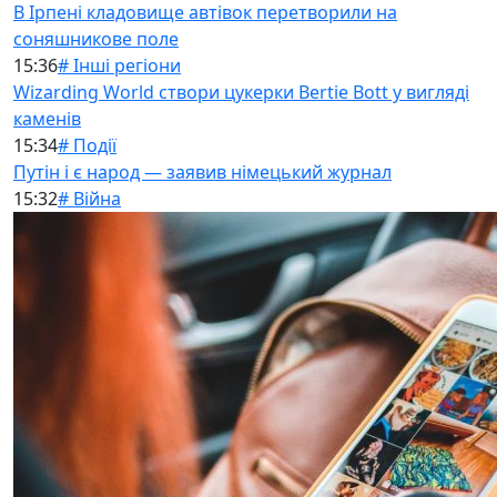
В Ірпені кладовище автівок перетворили на
соняшникове поле
15:36
# Інші регіони
Wizarding World створи цукерки Bertie Bott у вигляді
каменів
15:34
# Події
Путін і є народ — заявив німецький журнал
15:32
# Війна