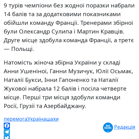
9 турів чемпіони без жодної поразки набрали
14 балів та за додатковими показниками
обійшли команду Франції. Тренерами збірної
були Олександр Сулипа і Мартин Кравців.
Друге місце здобула команда Франції, а третє
— Польщі.
Натомість жіноча збірна України у складі
Анни Ушеніної, Ганни Музичук, Юлії Осьмак,
Наталії Букси, Інни Гапоненко та Наталії
Жукової набрала 12 балів і посіла четверте
місце. Перші три місця здобули команди
Росії, Грузії та Азербайджану.
перемога
Україна
шахи
Редакція
Facebook
Telegram