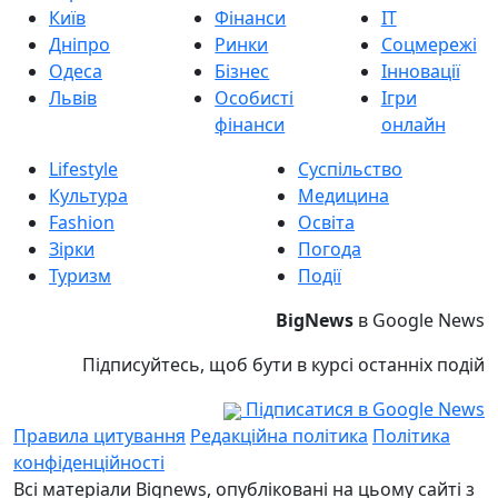
Київ
Фінанси
IT
Дніпро
Ринки
Соцмережі
Одеса
Бізнес
Інновації
Львів
Особисті
Ігри
фінанси
онлайн
Lifestyle
Суспільство
Культура
Медицина
Fashion
Освіта
Зірки
Погода
Туризм
Події
BigNews
в Google News
Підписуйтесь, щоб бути в курсі останніх подій
Підписатися в Google News
Правила цитування
Редакційна політика
Політика
конфіденційності
Всі матеріали Bignews, опубліковані на цьому сайті з