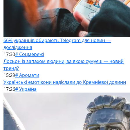
66% українців обирають Telegram для новин —
дослідження
17:30
# Соцмережі
Лосьон із запахом людини, за якою сумуєш — новий
тренд?
15:29
# Аромати
Українські емотікони надіслали до Кремнієвої долини
17:26
# Україна