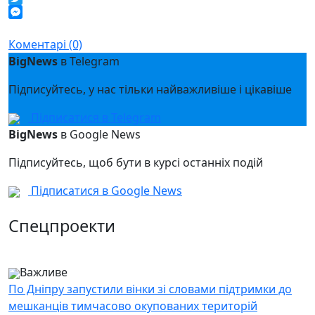
Twitter
Messenger
Коментарі (0)
BigNews
в Telegram
Підписуйтесь, у нас тільки найважливіше і цікавіше
Підписатися в Telegram
BigNews
в Google News
Підписуйтесь, щоб бути в курсі останніх подій
Підписатися в Google News
Спецпроекти
Важливе
По Дніпру запустили вінки зі словами підтримки до
мешканців тимчасово окупованих територій