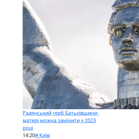
Радянський герб Батьківщини-
матері можна замінити у 2023
році
14:20
# Київ