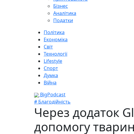
Бізнес
Аналітика
Податки
Політика
Економіка
Світ
Технології
Lifestyle
Спорт
Думка
Війна
BigPodcast
# Благодійність
Через додаток G
допомогу твари