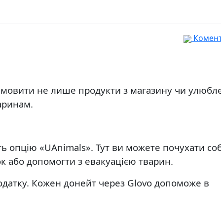
Комента
амовити не лише продукти з магазину чи улюбл
варинам.
ть опцію «UAnimals». Тут ви можете почухати соб
к або допомогти з евакуацією тварин.
одатку. Кожен донейт через Glovo допоможе в