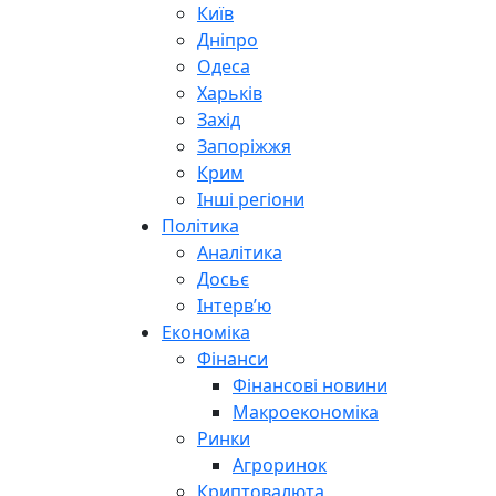
Київ
Дніпро
Одеса
Харьків
Захід
Запоріжжя
Крим
Інші регіони
Політика
Аналітика
Досьє
Інтерв’ю
Економіка
Фінанси
Фінансові новини
Макроекономіка
Ринки
Агроринок
Криптовалюта