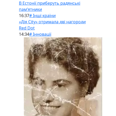
В Естонії приберуть радянські
памʼятники
16:37
# Інші країни
«Дія City» отримала дві нагороди
Red Dot
14:34
# Інновації