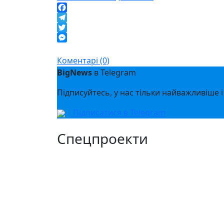
Facebook
Telegram
Twitter
Messenger
Коментарі (0)
BigNews
в Telegram
Підписуйтесь, у нас тільки найважливіше і
Підписатися в Telegram
Спецпроекти