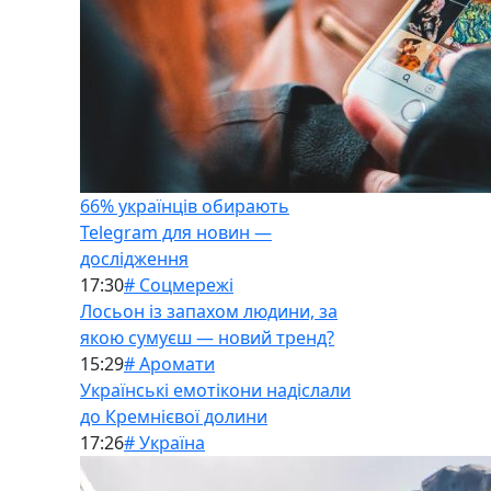
66% українців обирають
Telegram для новин —
дослідження
17:30
# Соцмережі
Лосьон із запахом людини, за
якою сумуєш — новий тренд?
15:29
# Аромати
Українські емотікони надіслали
до Кремнієвої долини
17:26
# Україна