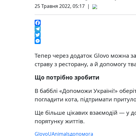
25 Травня 2022, 05:17 |
Facebook
Telegram
Twitter
Messenger
Тепер через додаток Glovo можна з
страву з ресторану, а й допомогу т
Що потрібно зробити
В бабблі «Допоможи Україні!» обері
погладити кота, підтримати притуло
Ще більше цікавих взаємодій — у д
порятунку життів.
Glovo
UAnimals
допомога