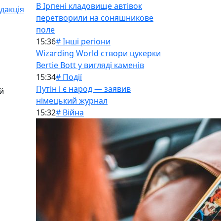
В Ірпені кладовище автівок
дакція
перетворили на соняшникове
поле
15:36
# Інші регіони
Wizarding World створи цукерки
Bertie Bott у вигляді каменів
15:34
# Події
Путін і є народ — заявив
й
німецький журнал
15:32
# Війна