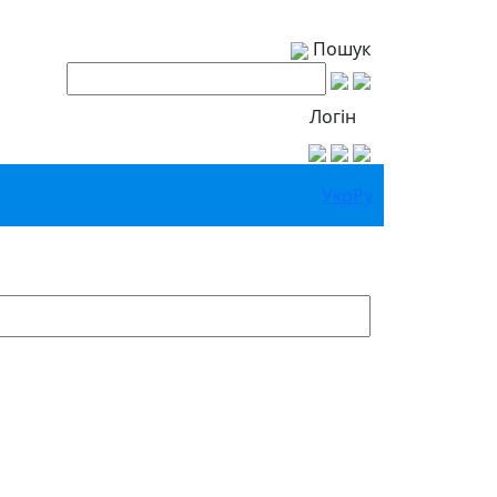
Пошук
Логін
Укр
Ру