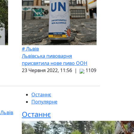
# Львів
Львівська пивоварня
присвятила нове пиво ООН
23 Червня 2022, 11:56 |
1109
Останнє
Популярне
 Львів
Останнє