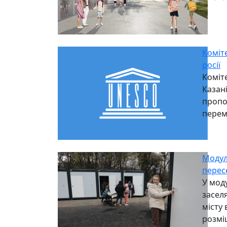
Коміт
росії
Коміт
Казані
пропо
перем
Модул
перес
У мод
засел
місту 
розмі