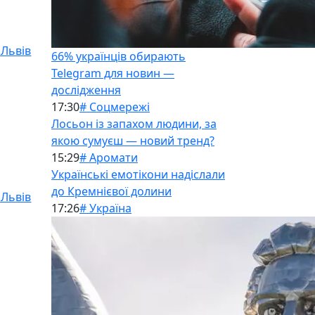
 Львів
66% українців обирають
Telegram для новин —
дослідження
17:30
# Соцмережі
Лосьон із запахом людини, за
якою сумуєш — новий тренд?
15:29
# Аромати
Українські емотікони надіслали
до Кремнієвої долини
 Львів
17:26
# Україна