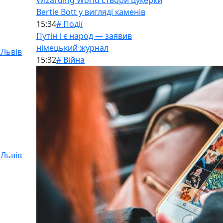
Wizarding World створи цукерки
Bertie Bott у вигляді каменів
15:34
# Події
Путін і є народ — заявив
німецький журнал
 Львів
15:32
# Війна
 Львів