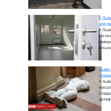
У Льв
для п
У Льв
містеч
еваку
міськи
Львів
спад
У льві
масшт
спадщ
артеф