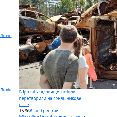
 Львів
 Львів
В Ірпені кладовище автівок
перетворили на соняшникове
поле
15:36
# Інші регіони