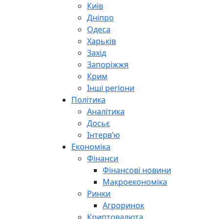
Київ
Дніпро
Одеса
Харьків
Захід
Запоріжжя
Крим
Інші регіони
Політика
Аналітика
Досьє
Інтерв’ю
Економіка
Фінанси
Фінансові новини
Макроекономіка
Ринки
Агроринок
Криптовалюта