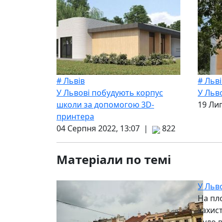
# Львів
# Льві
У Львові побудують корпус
У Льв
школи за допомогою 3D-
19 Ли
принтера
04 Серпня 2022, 13:07 |
822
Матеріали по темі
У Льво
На пл
захис