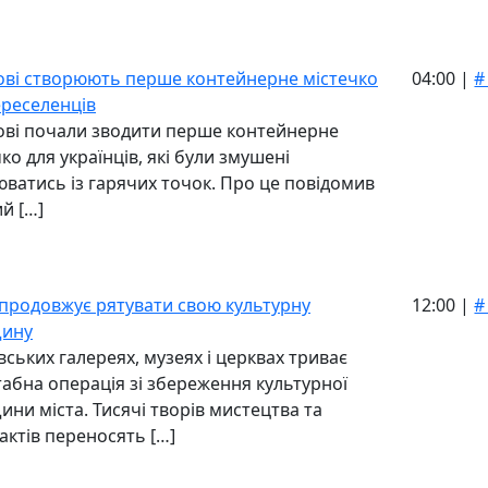
ові створюють перше контейнерне містечко
04:00 |
#
ереселенців
ові почали зводити перше контейнерне
ко для українців, які були змушені
юватись із гарячих точок. Про це повідомив
й […]
 продовжує рятувати свою культурну
12:00 |
#
щину
вських галереях, музеях і церквах триває
абна операція зі збереження культурної
ини міста. Тисячі творів мистецтва та
актів переносять […]