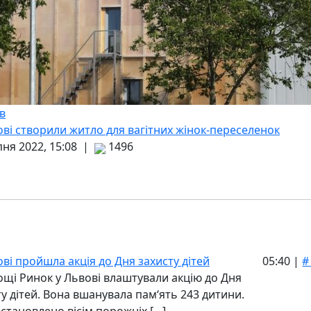
в
ові створили житло для вагітних жінок-переселенок
пня 2022, 15:08 |
1496
ві пройшла акція до Дня захисту дітей
05:40 |
#
ощі Ринок у Львові влаштували акцію до Дня
ту дітей. Вона вшанувала пам‘ять 243 дитини.