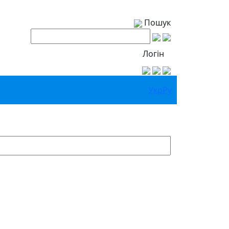
Пошук
Логін
Укр
Ру