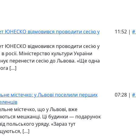
ет ЮНЕСКО відмовився проводити сесію у
11:52 |
#
ет ЮНЕСКО відмовився проводити сесію у
 в росії. Міністерство культури України
нує перенести сесію до Львова. «Ще одна
ога […]
ьне містечко: у Львові поселили перших
07:28 |
#
еленців
ульне містечко, що у Львові, вже
яються мешканці. Ці будинки — подарунок
від польського уряду. «Зараз тут
щуються, […]