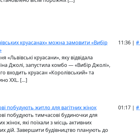
встановлено вісім порожніх […]
вівських круасанах» можна замовити «Вибір
11:36 |
#
»
ня «Львівські круасани», яку відвідала
іна Джолі, запустила комбо — «Вибір Джолі»,
ого входить круасан «Королівський» та
но XXL. […]
ові побудують житло для вагітних жінок
01:17 |
#
ові побудують тимчасові будиночки для
их жінок, які поїхали з місць активних
их дій. Завершити будівництво планують до