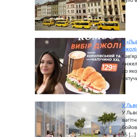
Було 
У «Ль
Джолі
Кав’яр
Анжел
до як
капучи
У Льв
У Льв
вагітн
бойов
15 […]