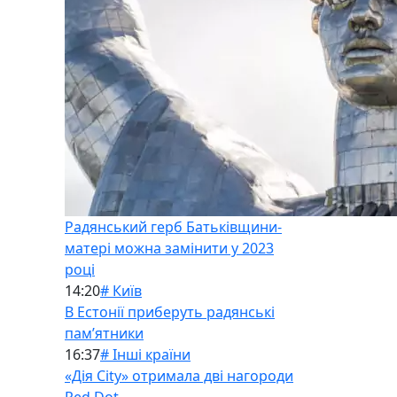
Радянський герб Батьківщини-
матері можна замінити у 2023
році
14:20
# Київ
В Естонії приберуть радянські
памʼятники
16:37
# Інші країни
«Дія City» отримала дві нагороди