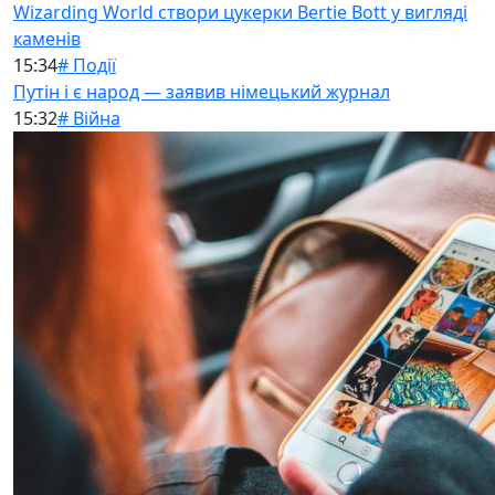
Wizarding World створи цукерки Bertie Bott у вигляді
каменів
15:34
# Події
Путін і є народ — заявив німецький журнал
15:32
# Війна