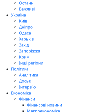
Останні
Важливі
Україна
Київ
Дніпро
Одеса
Харьків
Захід
Запоріжжя
Крим
Інші регіони
Політика
Аналітика
Досьє
Інтерв’ю
Економіка
Фінанси
Фінансові новини
Макроекономіка