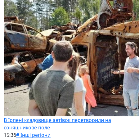
В Ірпені кладовище автівок перетворили на
соняшникове поле
15:36
# Інші регіони