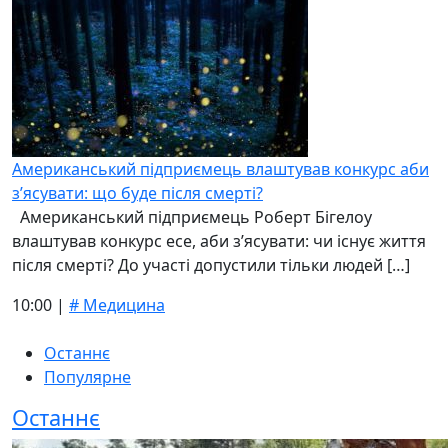
Американський підприємець влаштував конкурс аби
з’ясувати: що буде після смерті?
Американський підприємець Роберт Бігелоу
влаштував конкурс есе, аби з’ясувати: чи існує життя
після смерті? До участі допустили тільки людей […]
10:00 |
# Медицина
Останнє
Популярне
Останнє