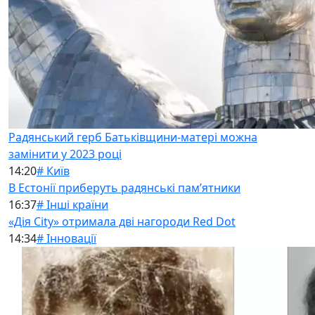
Радянський герб Батьківщини-матері можна
замінити у 2023 році
14:20
# Київ
В Естонії приберуть радянські памʼятники
16:37
# Інші країни
«Дія City» отримала дві нагороди Red Dot
14:34
# Інновації