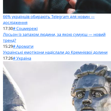
66% українців обирають Telegram для новин —
дослідження
17:30
# Соцмережі
Лосьон із запахом людини, за якою сумуєш — новий
тренд?
15:29
# Аромати
Українські емотікони надіслали до Кремнієвої долини
17:26
# Україна