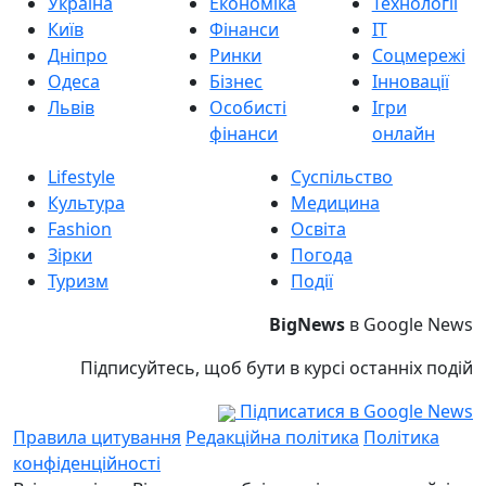
Україна
Економіка
Технології
Київ
Фінанси
IT
Дніпро
Ринки
Соцмережі
Одеса
Бізнес
Інновації
Львів
Особисті
Ігри
фінанси
онлайн
Lifestyle
Суспільство
Культура
Медицина
Fashion
Освіта
Зірки
Погода
Туризм
Події
BigNews
в Google News
Підписуйтесь, щоб бути в курсі останніх подій
Підписатися в Google News
Правила цитування
Редакційна політика
Політика
конфіденційності