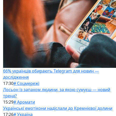
66% українців обирають Telegram для новин —
дослідження
17:30
# Соцмережі
Лосьон із запахом людини, за якою сумуєш — новий
тренд?
15:29
# Аромати
Українські емотікони надіслали до Кремнієвої долини
17:26
# Україна