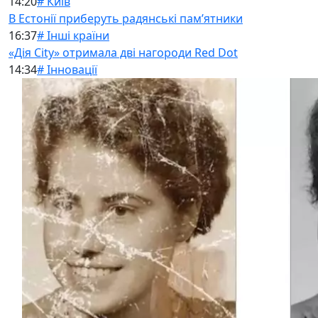
14:20
# Київ
В Естонії приберуть радянські памʼятники
16:37
# Інші країни
«Дія City» отримала дві нагороди Red Dot
14:34
# Інновації