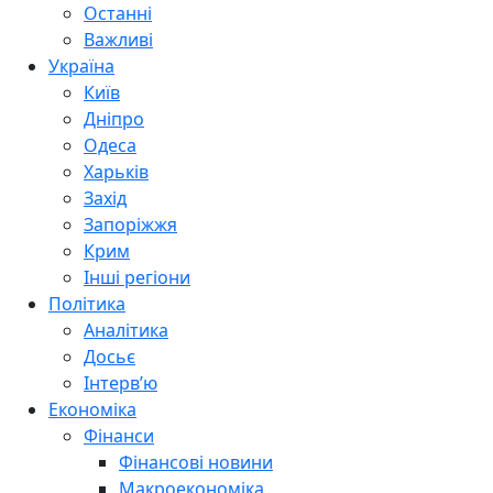
Останні
Важливі
Україна
Київ
Дніпро
Одеса
Харьків
Захід
Запоріжжя
Крим
Інші регіони
Політика
Аналітика
Досьє
Інтерв’ю
Економіка
Фінанси
Фінансові новини
Макроекономіка