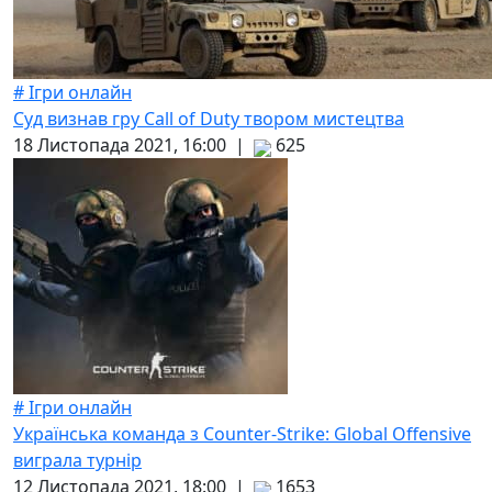
# Ігри онлайн
Суд визнав гру Call of Duty твором мистецтва
18 Листопада 2021, 16:00 |
625
# Ігри онлайн
Українська команда з Counter-Strike: Global Offensive
виграла турнір
12 Листопада 2021, 18:00 |
1653