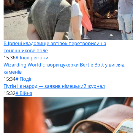
В Ірпені кладовище автівок перетворили на
соняшникове поле
15:36
# Інші регіони
Wizarding World створи цукерки Bertie Bott у вигляді
каменів
15:34
# Події
Путін і є народ — заявив німецький журнал
15:32
# Війна