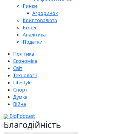
Ринки
Агроринок
Криптовалюта
Бізнес
Аналітика
Податки
Політика
Економіка
Світ
Технології
Lifestyle
Спорт
Думка
Війна
BigPodcast
Благодійність