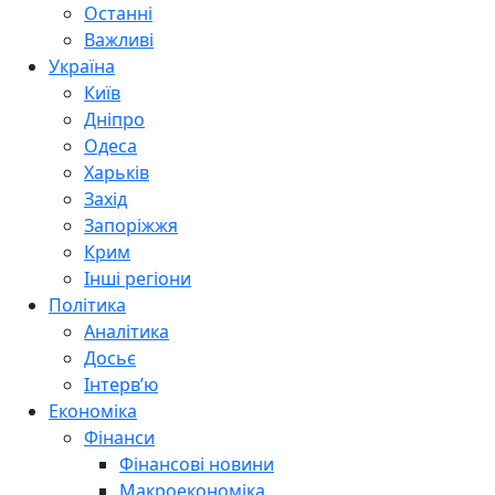
Останні
Важливі
Україна
Київ
Дніпро
Одеса
Харьків
Захід
Запоріжжя
Крим
Інші регіони
Політика
Аналітика
Досьє
Інтерв’ю
Економіка
Фінанси
Фінансові новини
Макроекономіка