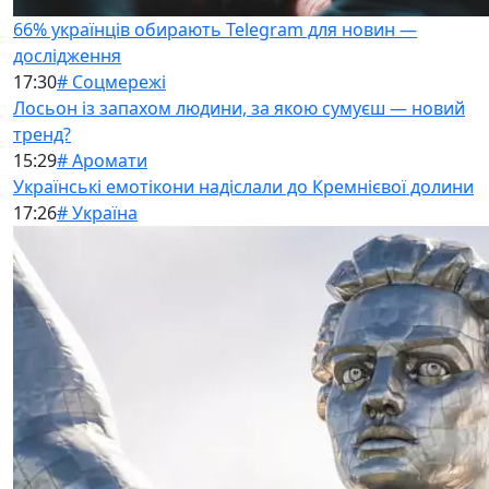
66% українців обирають Telegram для новин —
дослідження
17:30
# Соцмережі
Лосьон із запахом людини, за якою сумуєш — новий
тренд?
15:29
# Аромати
Українські емотікони надіслали до Кремнієвої долини
17:26
# Україна