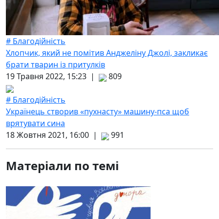
# Благодійність
Хлопчик, який не помітив Анджеліну Джолі, закликає
брати тварин із притулків
19 Травня 2022, 15:23 |
809
# Благодійність
Українець створив «пухнасту» машину-пса щоб
врятувати сина
18 Жовтня 2021, 16:00 |
991
Матеріали по темі