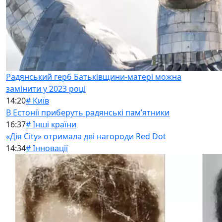
Радянський герб Батьківщини-матері можна
замінити у 2023 році
14:20
# Київ
В Естонії приберуть радянські памʼятники
16:37
# Інші країни
«Дія City» отримала дві нагороди Red Dot
14:34
# Інновації