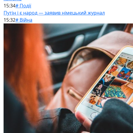
15:34
# Події
Путін і є народ — заявив німецький журнал
15:32
# Війна