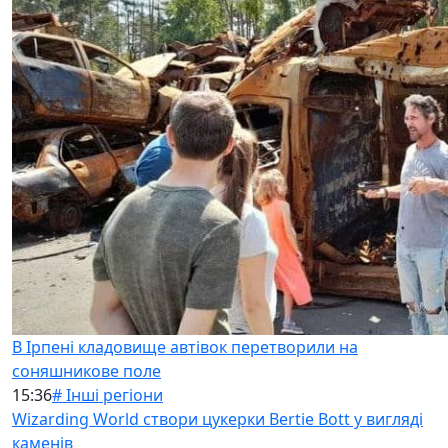
В Ірпені кладовище автівок перетворили на
соняшникове поле
15:36
# Інші регіони
Wizarding World створи цукерки Bertie Bott у вигляді
каменів