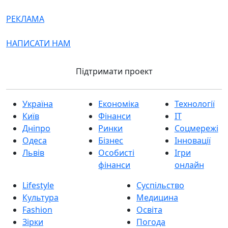
РЕКЛАМА
НАПИСАТИ НАМ
Підтримати проект
Україна
Економіка
Технології
Київ
Фінанси
IT
Дніпро
Ринки
Соцмережі
Одеса
Бізнес
Інновації
Львів
Особисті
Ігри
фінанси
онлайн
Lifestyle
Суспільство
Культура
Медицина
Fashion
Освіта
Зірки
Погода