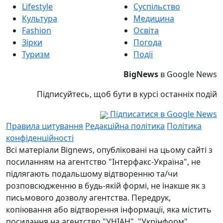
Lifestyle
Суспільство
Культура
Медицина
Fashion
Освіта
Зірки
Погода
Туризм
Події
BigNews
в Google News
Підписуйтесь, щоб бути в курсі останніх подій
Підписатися в Google News
Правила цитування
Редакційна політика
Політика
конфіденційності
Всі матеріали Bignews, опубліковані на цьому сайті з
посиланням на агентство "Інтерфакс-Україна", не
підлягають подальшому відтворенню та/чи
розповсюдженню в будь-якій формі, не інакше як з
письмового дозволу агентства. Передрук,
копіювання або відтворення інформації, яка містить
посилання на агентство "УНІАН", "Укрінформ",