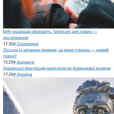
66% українців обирають Telegram для новин —
дослідження
17:30
# Соцмережі
Лосьон із запахом людини, за якою сумуєш — новий
тренд?
15:29
# Аромати
Українські емотікони надіслали до Кремнієвої долини
17:26
# Україна