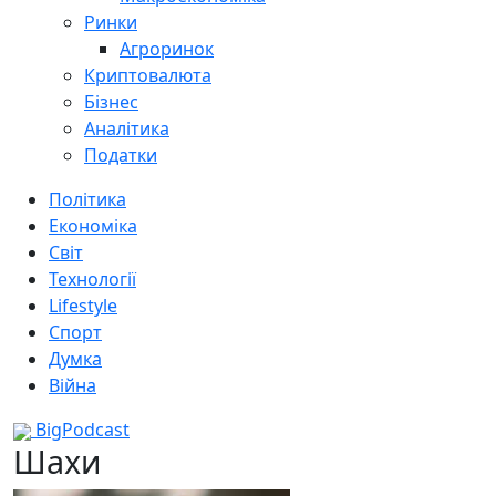
Ринки
Агроринок
Криптовалюта
Бізнес
Аналітика
Податки
Політика
Економіка
Світ
Технології
Lifestyle
Спорт
Думка
Війна
BigPodcast
Шахи