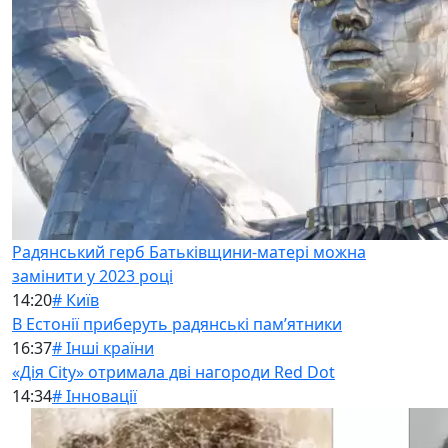
Радянський герб Батьківщини-матері можна
замінити у 2023 році
14:20
# Київ
В Естонії приберуть радянські памʼятники
16:37
# Інші країни
«Дія City» отримала дві нагороди Red Dot
14:34
# Інновації