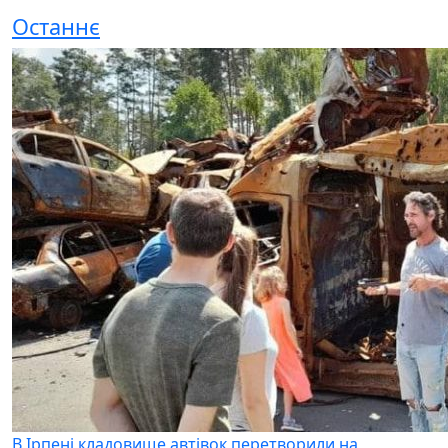
Останнє
В Ірпені кладовище автівок перетворили на