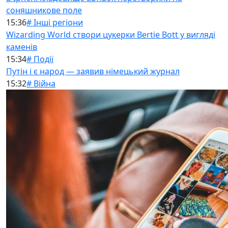
соняшникове поле
15:36
# Інші регіони
Wizarding World створи цукерки Bertie Bott у вигляді
каменів
15:34
# Події
Путін і є народ — заявив німецький журнал
15:32
# Війна