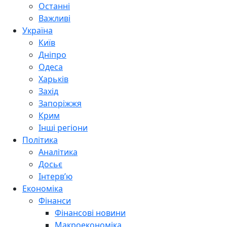
Останні
Важливі
Україна
Київ
Дніпро
Одеса
Харьків
Захід
Запоріжжя
Крим
Інші регіони
Політика
Аналітика
Досьє
Інтерв’ю
Економіка
Фінанси
Фінансові новини
Макроекономіка