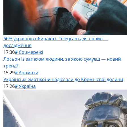
66% українців обирають Telegram для новин —
дослідження
17:30
# Соцмережі
Лосьон із запахом людини, за якою сумуєш — новий
тренд?
15:29
# Аромати
Українські емотікони надіслали до Кремнієвої долини
17:26
# Україна