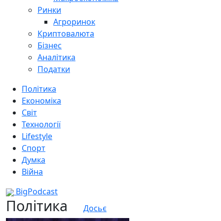
Ринки
Агроринок
Криптовалюта
Бізнес
Аналітика
Податки
Політика
Економіка
Світ
Технології
Lifestyle
Спорт
Думка
Війна
BigPodcast
Політика
Досьє