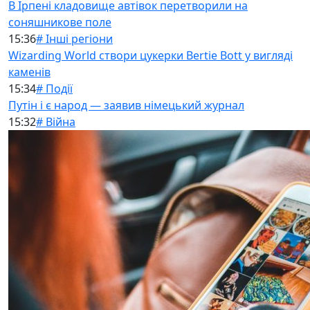
В Ірпені кладовище автівок перетворили на
соняшникове поле
15:36
# Інші регіони
Wizarding World створи цукерки Bertie Bott у вигляді
каменів
15:34
# Події
Путін і є народ — заявив німецький журнал
15:32
# Війна