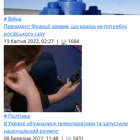
# Війна
Президент Франції заявив, що країна не потребує
російського газу
19 Квітня 2022, 02:27 |
1684
# Політика
В Україні об’єдналися телеоператори та запустили
національний роумінг
08 Березня 2022, 11:48 |
1431