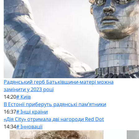
Радянський герб Батьківщини-матері можна
замінити у 2023 році
14:20
# Київ
В Естонії приберуть радянські памʼятники
16:37
# Інші країни
«Дія City» отримала дві нагороди Red Dot
14:34
# Інновації