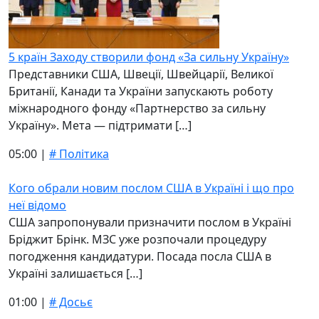
5 країн Заходу створили фонд «За сильну Україну»
Представники США, Швеції, Швейцарії, Великої
Британії, Канади та України запускають роботу
міжнародного фонду «Партнерство за сильну
Україну». Мета — підтримати […]
05:00 |
# Політика
Кого обрали новим послом США в Україні і що про
неї відомо
США запропонували призначити послом в Україні
Бріджит Брінк. МЗС уже розпочали процедуру
погодження кандидатури. Посада посла США в
Україні залишається […]
01:00 |
# Досьє