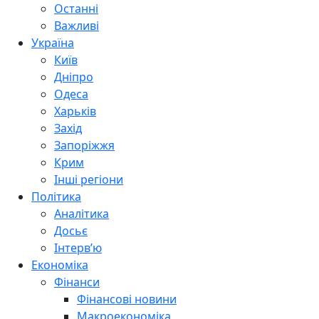
Останні
Важливі
Україна
Київ
Дніпро
Одеса
Харьків
Захід
Запоріжжя
Крим
Інші регіони
Політика
Аналітика
Досьє
Інтерв’ю
Економіка
Фінанси
Фінансові новини
Макроекономіка