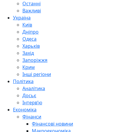
Останні
Важливі
Україна
Київ
Дніпро
Одеса
Харьків
Захід
Запоріжжя
Крим
Інші регіони
Політика
Аналітика
Досьє
Інтерв’ю
Економіка
Фінанси
Фінансові новини
Макроекономіка