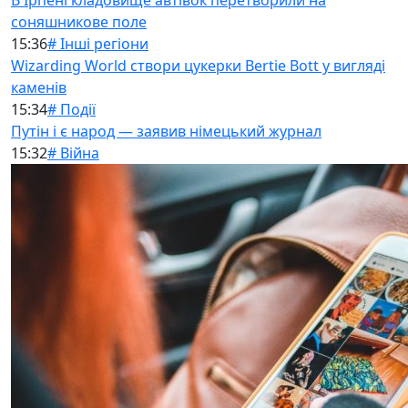
В Ірпені кладовище автівок перетворили на
соняшникове поле
15:36
# Інші регіони
Wizarding World створи цукерки Bertie Bott у вигляді
каменів
15:34
# Події
Путін і є народ — заявив німецький журнал
15:32
# Війна