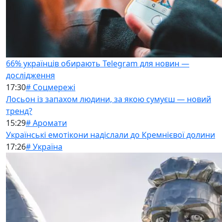
66% українців обирають Telegram для новин —
дослідження
17:30
# Соцмережі
Лосьон із запахом людини, за якою сумуєш — новий
тренд?
15:29
# Аромати
Українські емотікони надіслали до Кремнієвої долини
17:26
# Україна