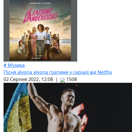
# Музика
Пісня alyona alyona гратиме у серіалі від Netflix
02 Серпня 2022, 12:08 |
1508