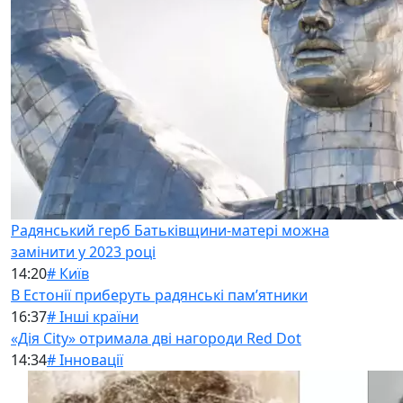
Радянський герб Батьківщини-матері можна
замінити у 2023 році
14:20
# Київ
В Естонії приберуть радянські памʼятники
16:37
# Інші країни
«Дія City» отримала дві нагороди Red Dot
14:34
# Інновації