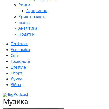
Ринки
Агроринок
Криптовалюта
Бізнес
Аналітика
Податки
Політика
Економіка
Світ
Технології
Lifestyle
Спорт
Думка
Війна
BigPodcast
Музика