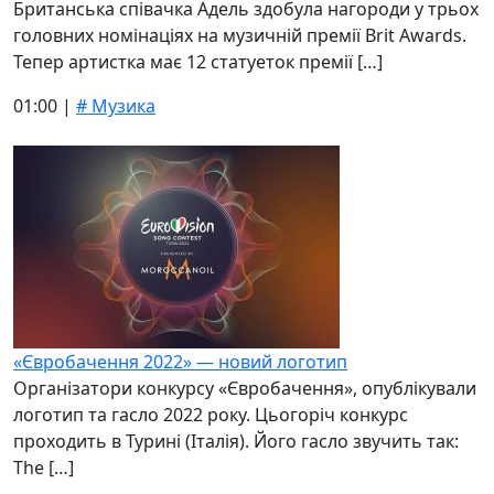
Британська співачка Адель здобула нагороди у трьох
головних номінаціях на музичній премії Brit Awards.
Тепер артистка має 12 статуеток премії […]
01:00 |
# Музика
«Євробачення 2022» — новий логотип
Організатори конкурсу «Євробачення», опублікували
логотип та гасло 2022 року. Цьогоріч конкурс
проходить в Турині (Італія). Його гасло звучить так:
The […]