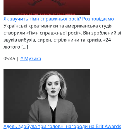
Як звучить гімн справжньої росії? Розповідаємо
Українські креативники та американська студія
створили «Гімн справжньої росії». Він зроблений зі
звуків вибухів, сирен, стрілянини та криків. «24
лютого […]
05:45 |
# Музика
Адель здобула три головні нагороди на Brit Awards