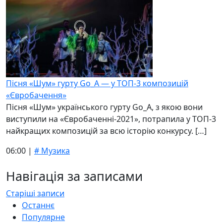
Пісня «Шум» гурту Go_A — у ТОП-3 композицій
«Євробачення»
Пісня «Шум» українського гурту Go_A, з якою вони
виступили на «Євробаченні-2021», потрапила у ТОП-3
найкращих композицій за всю історію конкурсу. […]
06:00 |
# Музика
Навігація за записами
Старіші записи
Останнє
Популярне