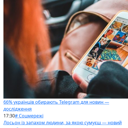
66% українців обирають Telegram для новин —
дослідження
17:30
# Соцмережі
Лосьон із запахом людини, за якою сумуєш — новий