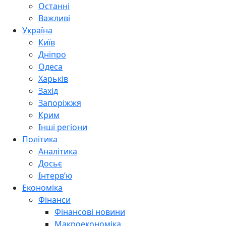
Останні
Важливі
Україна
Київ
Дніпро
Одеса
Харьків
Захід
Запоріжжя
Крим
Інші регіони
Політика
Аналітика
Досьє
Інтерв’ю
Економіка
Фінанси
Фінансові новини
Макроекономіка