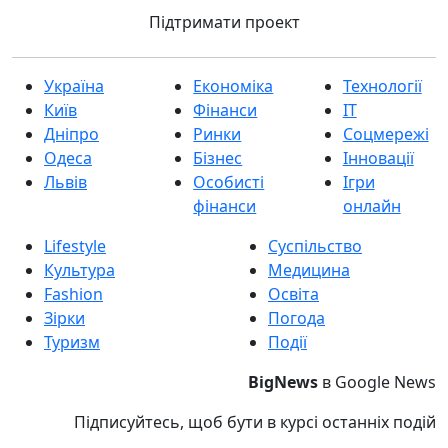
Підтримати проект
Україна
Економіка
Технології
Київ
Фінанси
IT
Дніпро
Ринки
Соцмережі
Одеса
Бізнес
Інновації
Львів
Особисті
Ігри
фінанси
онлайн
Lifestyle
Суспільство
Культура
Медицина
Fashion
Освіта
Зірки
Погода
Туризм
Події
BigNews
в Google News
Підписуйтесь, щоб бути в курсі останніх подій