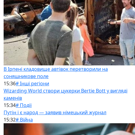
В Ірпені кладовище автівок перетворили на
соняшникове поле
15:36
# Інші регіони
Wizarding World створи цукерки Bertie Bott у вигляді
каменів
15:34
# Події
Путін і є народ — заявив німецький журнал
15:32
# Війна