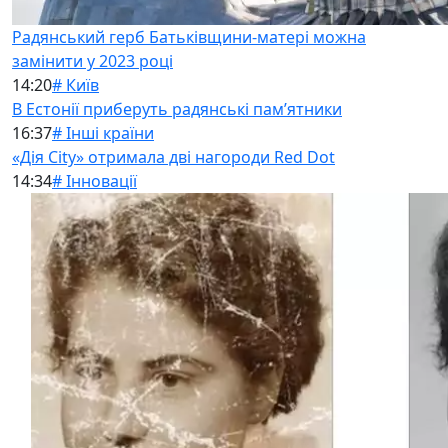
Радянський герб Батьківщини-матері можна
замінити у 2023 році
14:20
# Київ
В Естонії приберуть радянські памʼятники
16:37
# Інші країни
«Дія City» отримала дві нагороди Red Dot
14:34
# Інновації