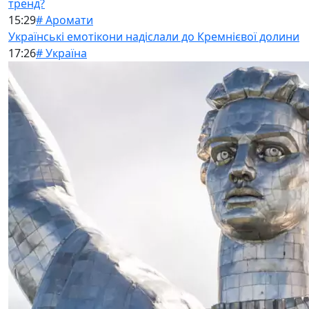
тренд?
15:29
# Аромати
Українські емотікони надіслали до Кремнієвої долини
17:26
# Україна