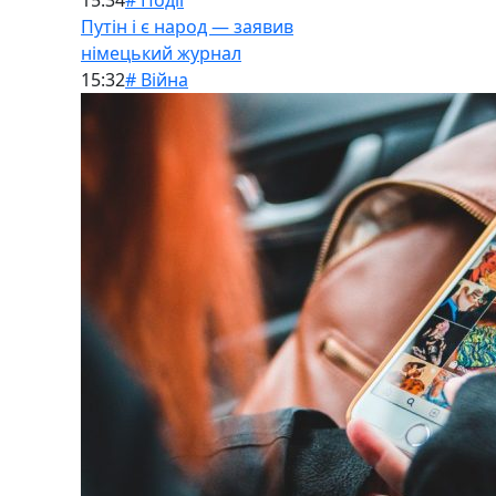
15:34
# Події
Путін і є народ — заявив
німецький журнал
15:32
# Війна