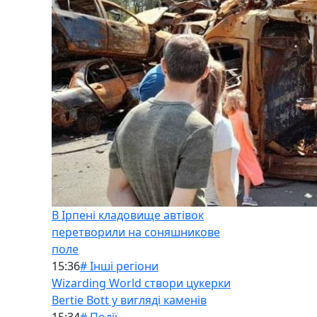
В Ірпені кладовище автівок
перетворили на соняшникове
поле
15:36
# Інші регіони
Wizarding World створи цукерки
Bertie Bott у вигляді каменів