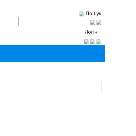
Пошук
Логін
Укр
Ру