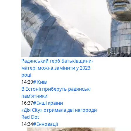
Радянський герб Батьківщини-
матері можна замінити у 2023
році
14:20
# Київ
В Естонії приберуть радянські
памʼятники
16:37
# Інші країни
«Дія City» отримала дві нагороди
Red Dot
14:34
# Інновації