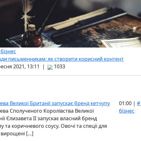
 бізнес
ади письменникам: як створити корисний контент
ресня 2021, 13:11 |
1033
ева Великої Британії запускає бренд кетчупу
01:00 |
#
ева Сполученого Королівства Великої
бізнес
ії Єлизавета II запускає власний бренд
у та коричневого соусу. Овочі та спеції для
 вирощені […]