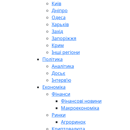
Київ
Дніпро
Одеса
Харьків
Захід
Запоріжжя
Крим
Інші регіони
Політика
Аналітика
Досьє
Інтерв’ю
Економіка
Фінанси
Фінансові новини
Макроекономіка
Ринки
Агроринок
Криптовалюта