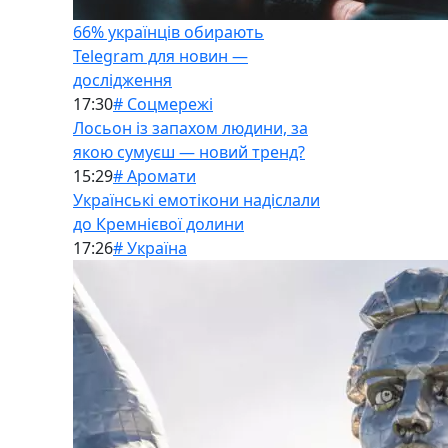
66% українців обирають
Telegram для новин —
дослідження
17:30
# Соцмережі
Лосьон із запахом людини, за
якою сумуєш — новий тренд?
15:29
# Аромати
Українські емотікони надіслали
до Кремнієвої долини
17:26
# Україна