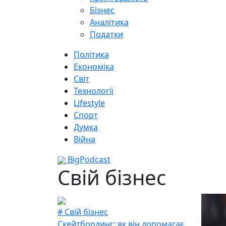
Бізнес
Аналітика
Податки
Політика
Економіка
Світ
Технології
Lifestyle
Спорт
Думка
Війна
BigPodcast
Свій бізнес
# Свій бізнес
Скейтбординг: як він допомагає