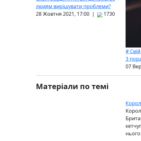
людям вирішувати проблеми?
28 Жовтня 2021, 17:00 |
1730
# Свій
3 пор
07 Ве
Матеріали по темі
Корол
Корол
Британ
кетчуп
нього