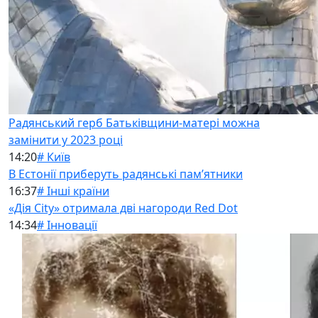
Радянський герб Батьківщини-матері можна
замінити у 2023 році
14:20
# Київ
В Естонії приберуть радянські памʼятники
16:37
# Інші країни
«Дія City» отримала дві нагороди Red Dot
14:34
# Інновації