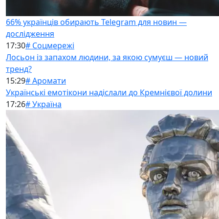
66% українців обирають Telegram для новин —
дослідження
17:30
# Соцмережі
Лосьон із запахом людини, за якою сумуєш — новий
тренд?
15:29
# Аромати
Українські емотікони надіслали до Кремнієвої долини
17:26
# Україна