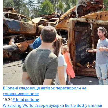
В Ірпені кладовище автівок перетворили на
соняшникове поле
15:36
# Інші регіони
Wizarding World створи цукерки Bertie Bott у вигляді