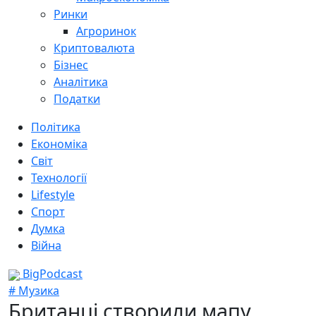
Ринки
Агроринок
Криптовалюта
Бізнес
Аналітика
Податки
Політика
Економіка
Світ
Технології
Lifestyle
Спорт
Думка
Війна
BigPodcast
# Музика
Британці створили мапу