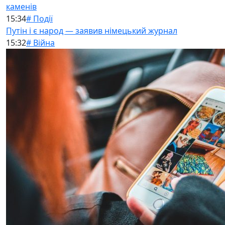
каменів
15:34
# Події
Путін і є народ — заявив німецький журнал
15:32
# Війна