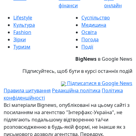
фінанси
онлайн
Lifestyle
Суспільство
Культура
Медицина
Fashion
Освіта
Зірки
Погода
Туризм
Події
BigNews
в Google News
Підписуйтесь, щоб бути в курсі останніх подій
Підписатися в Google News
Правила цитування
Редакційна політика
Політика
конфіденційності
Всі матеріали Bignews, опубліковані на цьому сайті з
посиланням на агентство "Інтерфакс-Україна", не
підлягають подальшому відтворенню та/чи
розповсюдженню в будь-якій формі, не інакше як з
письмового дозволу агентства. Передрук,