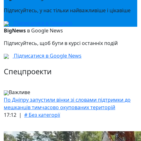
Підписуйтесь, у нас тільки найважливіше і цікавіше
Підписатися в Telegram
BigNews
в Google News
Підписуйтесь, щоб бути в курсі останніх подій
Підписатися в Google News
Спецпроекти
Важливе
По Дніпру запустили вінки зі словами підтримки до
мешканців тимчасово окупованих територій
17:12 |
# Без категорії