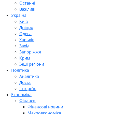
Останні
Важливі
Україна
Київ
Дніпро
Одеса
Харьків
Захід
Запоріжжя
Крим
Інші регіони
Політика
Аналітика
Досьє
Інтерв’ю
Економіка
Фінанси
Фінансові новини
Макроекономіка