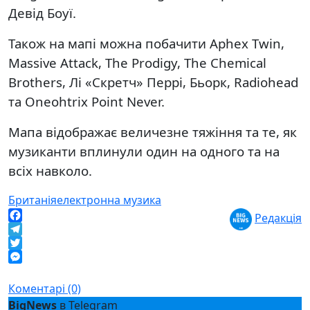
Девід Боуї.
Також на мапі можна побачити Aphex Twin,
Massive Attack, The Prodigy, The Chemical
Brothers, Лі «Скретч» Перрі, Бьорк, Radiohead
та Oneohtrix Point Never.
Мапа відображає величезне тяжіння та те, як
музиканти вплинули один на одного та на
всіх навколо.
Британія
електронна музика
Редакція
Facebook
Telegram
Twitter
Messenger
Коментарі (0)
BigNews
в Telegram