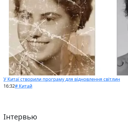
У Китаї створили програму для відновлення світлин
16:32
# Китай
Інтервью