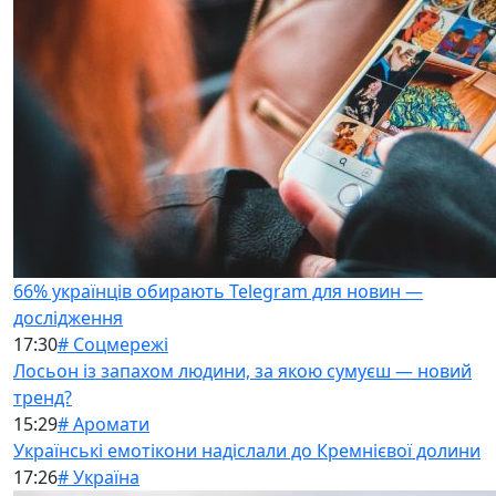
66% українців обирають Telegram для новин —
дослідження
17:30
# Соцмережі
Лосьон із запахом людини, за якою сумуєш — новий
тренд?
15:29
# Аромати
Українські емотікони надіслали до Кремнієвої долини
17:26
# Україна