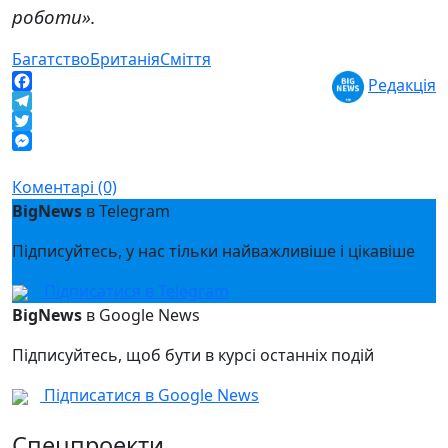
роботи».
Багатство
Британія
Сміття
Редакція
Facebook
Telegram
Twitter
Messenger
Коментарі (0)
BigNews
в Telegram
Підписуйтесь, у нас тільки найважливіше і цікавіше
Підписатися в Telegram
BigNews
в Google News
Підписуйтесь, щоб бути в курсі останніх подій
Підписатися в Google News
Спецпроекти