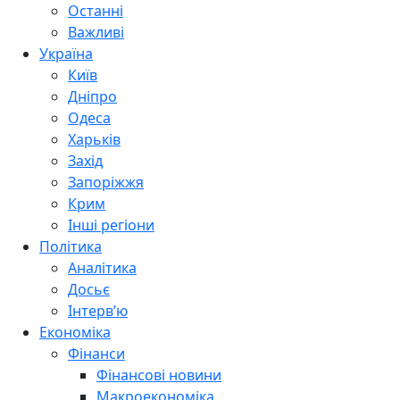
Останні
Важливі
Україна
Київ
Дніпро
Одеса
Харьків
Захід
Запоріжжя
Крим
Інші регіони
Політика
Аналітика
Досьє
Інтерв’ю
Економіка
Фінанси
Фінансові новини
Макроекономіка