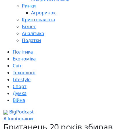
Ринки
Агроринок
Криптовалюта
Бізнес
Аналітика
Податки
Політика
Економіка
Світ
Технології
Lifestyle
Спорт
Думка
Війна
BigPodcast
# Інші країни
Британець 20 років збирав