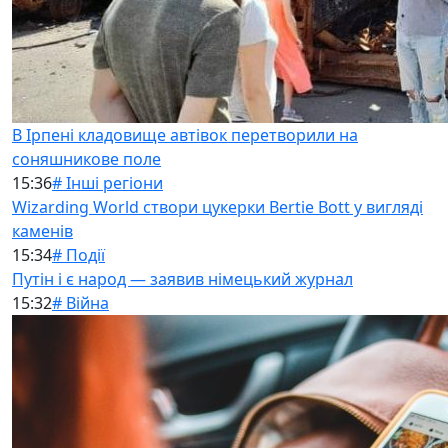
В Ірпені кладовище автівок перетворили на
соняшникове поле
15:36
# Інші регіони
Wizarding World створи цукерки Bertie Bott у вигляді
каменів
15:34
# Події
Путін і є народ — заявив німецький журнал
15:32
# Війна