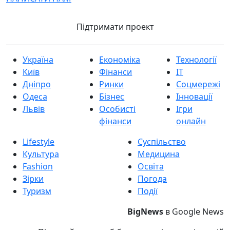
Підтримати проект
Україна
Економіка
Технології
Київ
Фінанси
IT
Дніпро
Ринки
Соцмережі
Одеса
Бізнес
Інновації
Львів
Особисті
Ігри
фінанси
онлайн
Lifestyle
Суспільство
Культура
Медицина
Fashion
Освіта
Зірки
Погода
Туризм
Події
BigNews
в Google News