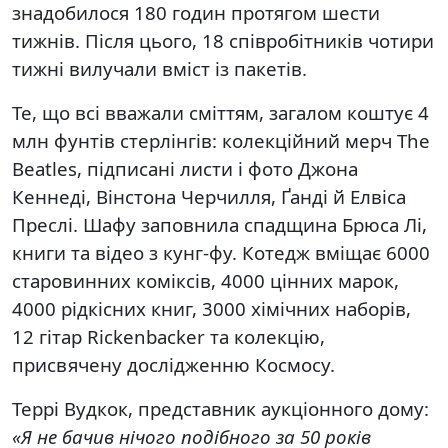
знадобилося 180 годин протягом шести
тижнів. Після цього, 18 співробітників чотири
тижні вилучали вміст із пакетів.
Те, що всі вважали сміттям, загалом коштує 4
млн фунтів стерлінгів: колекційний мерч The
Beatles, підписані листи і фото Джона
Кеннеді, Вінстона Черчилля, Ґанді й Елвіса
Преслі. Шафу заповнила спадщина Брюса Лі,
книги та відео з кунг-фу. Котедж вміщає 6000
старовинних коміксів, 4000 цінних марок,
4000 рідкісних книг, 3000 хімічних наборів,
12 гітар Rickenbacker та колекцію,
присвячену дослідженню Космосу.
Террі Вудкок, представник аукціонного дому:
«Я не бачив нічого подібного за 50 років