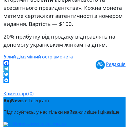
всесвітнього президентства». Кожна монета
матиме сертифікат автентичності з номером
видання. Вартість — $100.
20% прибутку від продажу відправлять на
допомогу українським жінкам та дітям.
білий дім
зміїний острів
монета
Редакція
Facebook
Telegram
Twitter
Messenger
Коментарі (0)
BigNews
в Telegram
Підписуйтесь, у нас тільки найважливіше і цікавіше
Підписатися в Telegram