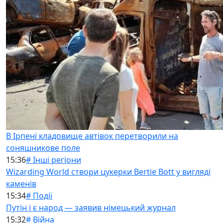
В Ірпені кладовище автівок перетворили на
соняшникове поле
15:36
# Інші регіони
Wizarding World створи цукерки Bertie Bott у вигляді
каменів
15:34
# Події
Путін і є народ — заявив німецький журнал
15:32
# Війна