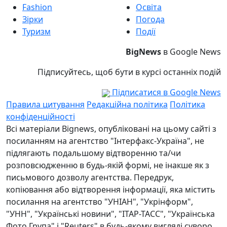
Fashion
Освіта
Зірки
Погода
Туризм
Події
BigNews
в Google News
Підписуйтесь, щоб бути в курсі останніх подій
Підписатися в Google News
Правила цитування
Редакційна політика
Політика
конфіденційності
Всі матеріали Bignews, опубліковані на цьому сайті з
посиланням на агентство "Інтерфакс-Україна", не
підлягають подальшому відтворенню та/чи
розповсюдженню в будь-якій формі, не інакше як з
письмового дозволу агентства. Передрук,
копіювання або відтворення інформації, яка містить
посилання на агентство "УНІАН", "Укрінформ",
"УНН", "Українські новини", "ІТАР-ТАСС", "Українська
Фото Група" і "Reuters" в будь-якому вигляді суворо