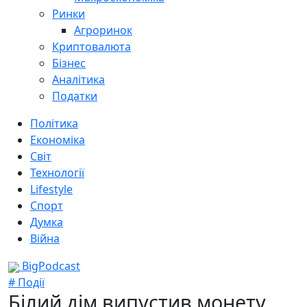
Ринки
Агроринок
Криптовалюта
Бізнес
Аналітика
Податки
Політика
Економіка
Світ
Технології
Lifestyle
Спорт
Думка
Війна
BigPodcast
# Події
Білий дім випустив монету