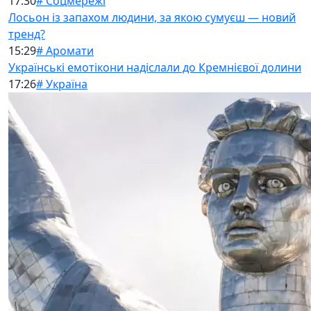
17:30
# Соцмережі
Лосьон із запахом людини, за якою сумуєш — новий
тренд?
15:29
# Аромати
Українські емотікони надіслали до Кремнієвої долини
17:26
# Україна