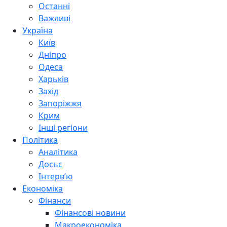
Останні
Важливі
Україна
Київ
Дніпро
Одеса
Харьків
Захід
Запоріжжя
Крим
Інші регіони
Політика
Аналітика
Досьє
Інтерв’ю
Економіка
Фінанси
Фінансові новини
Макроекономіка