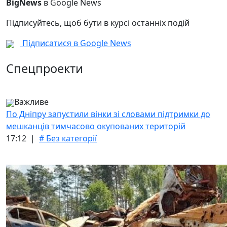
BigNews
в Google News
Підписуйтесь, щоб бути в курсі останніх подій
Підписатися в Google News
Спецпроекти
Важливе
По Дніпру запустили вінки зі словами підтримки до
мешканців тимчасово окупованих територій
17:12 |
# Без категорії