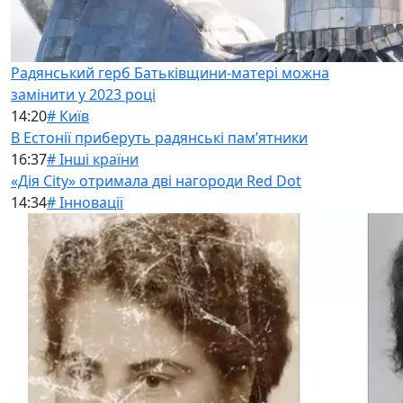
Радянський герб Батьківщини-матері можна
замінити у 2023 році
14:20
# Київ
В Естонії приберуть радянські памʼятники
16:37
# Інші країни
«Дія City» отримала дві нагороди Red Dot
14:34
# Інновації