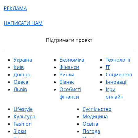
РЕКЛАМА
НАПИСАТИ НАМ
Підтримати проект
Україна
Економіка
Технології
Київ
Фінанси
IT
Дніпро
Ринки
Соцмережі
Одеса
Бізнес
Інновації
Львів
Особисті
Ігри
фінанси
онлайн
Lifestyle
Суспільство
Культура
Медицина
Fashion
Освіта
Зірки
Погода