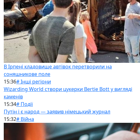
В Ірпені кладовище автівок перетворили на
соняшникове поле
15:36
# Інші регіони
Wizarding World створи цукерки Bertie Bott у вигляді
каменів
15:34
# Події
Путін і є народ — заявив німецький журнал
15:32
# Війна