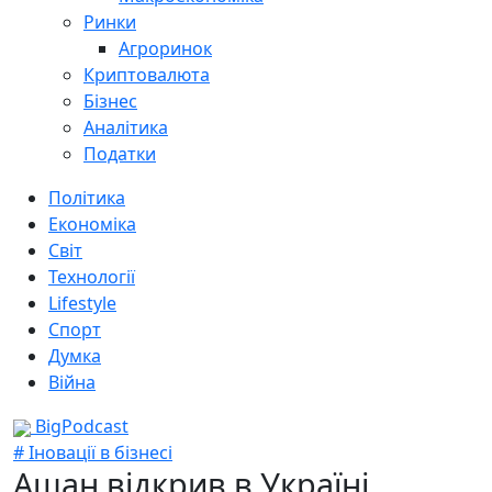
Ринки
Агроринок
Криптовалюта
Бізнес
Аналітика
Податки
Політика
Економіка
Світ
Технології
Lifestyle
Спорт
Думка
Війна
BigPodcast
# Іновації в бізнесі
Ашан відкрив в Україні