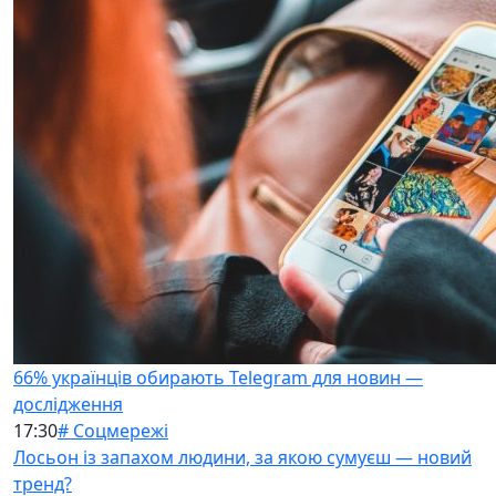
66% українців обирають Telegram для новин —
дослідження
17:30
# Соцмережі
Лосьон із запахом людини, за якою сумуєш — новий
тренд?