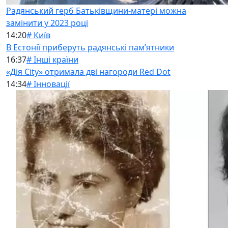
Радянський герб Батьківщини-матері можна
замінити у 2023 році
14:20
# Київ
В Естонії приберуть радянські памʼятники
16:37
# Інші країни
«Дія City» отримала дві нагороди Red Dot
14:34
# Інновації