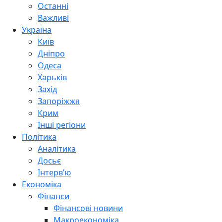
Останні
Важливі
Україна
Київ
Дніпро
Одеса
Харьків
Захід
Запоріжжя
Крим
Інші регіони
Політика
Аналітика
Досьє
Інтерв’ю
Економіка
Фінанси
Фінансові новини
Макроекономіка