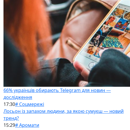
66% українців обирають Telegram для новин —
дослідження
17:30
# Соцмережі
Лосьон із запахом людини, за якою сумуєш — новий
тренд?
15:29
# Аромати