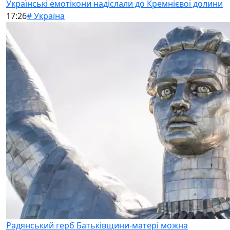
Українські емотікони надіслали до Кремнієвої долини
17:26
# Україна
Радянський герб Батьківщини-матері можна