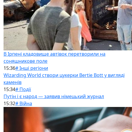
В Ірпені кладовище автівок перетворили на
соняшникове поле
15:36
# Інші регіони
Wizarding World створи цукерки Bertie Bott у вигляді
каменів
15:34
# Події
Путін і є народ — заявив німецький журнал
15:32
# Війна