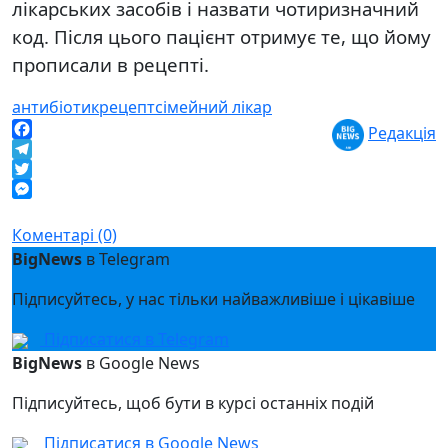
лікарських засобів і назвати чотиризначний
код. Після цього пацієнт отримує те, що йому
прописали в рецепті.
антибіотик
рецепт
сімейний лікар
Редакція
Facebook
Telegram
Twitter
Messenger
Коментарі (0)
BigNews
в Telegram
Підписуйтесь, у нас тільки найважливіше і цікавіше
Підписатися в Telegram
BigNews
в Google News
Підписуйтесь, щоб бути в курсі останніх подій
Підписатися в Google News