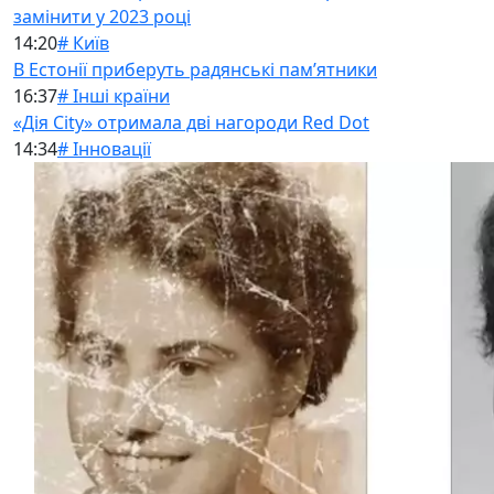
замінити у 2023 році
14:20
# Київ
В Естонії приберуть радянські памʼятники
16:37
# Інші країни
«Дія City» отримала дві нагороди Red Dot
14:34
# Інновації