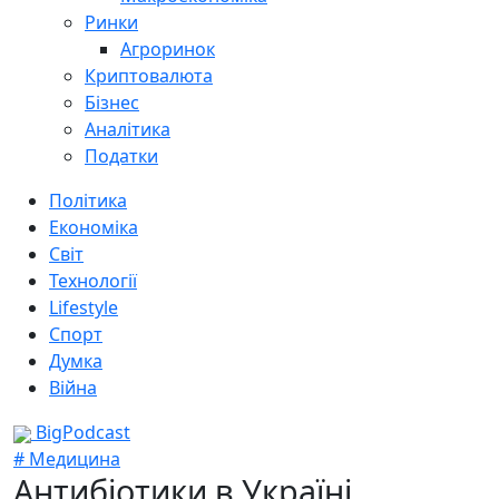
Ринки
Агроринок
Криптовалюта
Бізнес
Аналітика
Податки
Політика
Економіка
Світ
Технології
Lifestyle
Спорт
Думка
Війна
BigPodcast
# Медицина
Антибіотики в Україні