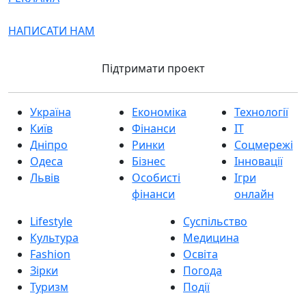
НАПИСАТИ НАМ
Підтримати проект
Україна
Економіка
Технології
Київ
Фінанси
IT
Дніпро
Ринки
Соцмережі
Одеса
Бізнес
Інновації
Львів
Особисті
Ігри
фінанси
онлайн
Lifestyle
Суспільство
Культура
Медицина
Fashion
Освіта
Зірки
Погода
Туризм
Події