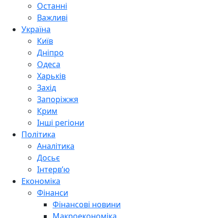
Останні
Важливі
Україна
Київ
Дніпро
Одеса
Харьків
Захід
Запоріжжя
Крим
Інші регіони
Політика
Аналітика
Досьє
Інтерв’ю
Економіка
Фінанси
Фінансові новини
Макроекономіка