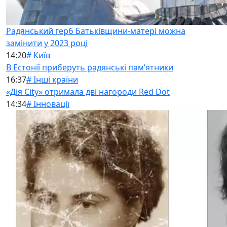
Радянський герб Батьківщини-матері можна
замінити у 2023 році
14:20
# Київ
В Естонії приберуть радянські памʼятники
16:37
# Інші країни
«Дія City» отримала дві нагороди Red Dot
14:34
# Інновації