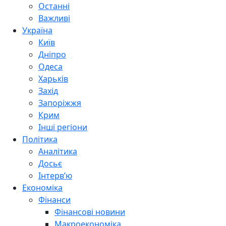
Останні
Важливі
Україна
Київ
Дніпро
Одеса
Харьків
Захід
Запоріжжя
Крим
Інші регіони
Політика
Аналітика
Досьє
Інтерв’ю
Економіка
Фінанси
Фінансові новини
Макроекономіка