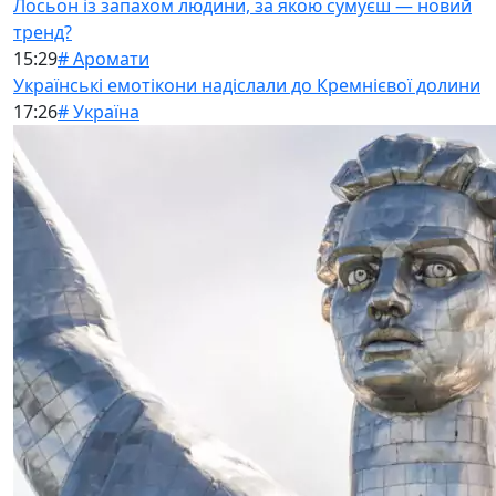
Лосьон із запахом людини, за якою сумуєш — новий
тренд?
15:29
# Аромати
Українські емотікони надіслали до Кремнієвої долини
17:26
# Україна