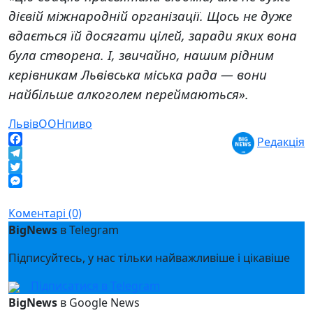
дієвій міжнародній організації. Щось не дуже
вдається їй досягати цілей, заради яких вона
була створена. І, звичайно, нашим рідним
керівникам Львівська міська рада — вони
найбільше алкоголем переймаються».
Львів
ООН
пиво
Редакція
Facebook
Telegram
Twitter
Messenger
Коментарі (0)
BigNews
в Telegram
Підписуйтесь, у нас тільки найважливіше і цікавіше
Підписатися в Telegram
BigNews
в Google News