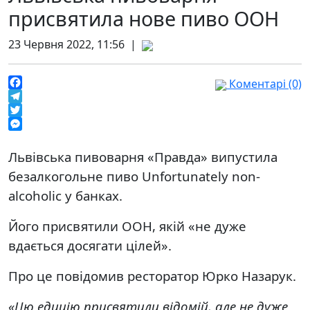
присвятила нове пиво ООН
23 Червня 2022, 11:56 |
Коментарі (0)
Facebook
Telegram
Twitter
Messenger
Львівська пивоварня «Правда» випустила
безалкогольне пиво Unfortunately non-
alcoholic у банках.
Його присвятили ООН, якій «не дуже
вдається досягати цілей».
Про це повідомив ресторатор Юрко Назарук.
«Цю едицію присвятили відомій, але не дуже