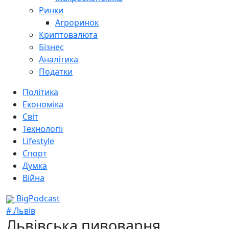
Ринки
Агроринок
Криптовалюта
Бізнес
Аналітика
Податки
Політика
Економіка
Світ
Технології
Lifestyle
Спорт
Думка
Війна
BigPodcast
# Львів
Львівська пивоварня