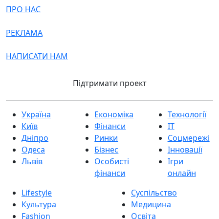
ПРО НАС
РЕКЛАМА
НАПИСАТИ НАМ
Підтримати проект
Україна
Економіка
Технології
Київ
Фінанси
IT
Дніпро
Ринки
Соцмережі
Одеса
Бізнес
Інновації
Львів
Особисті
Ігри
фінанси
онлайн
Lifestyle
Суспільство
Культура
Медицина
Fashion
Освіта