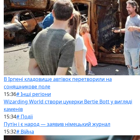
В Ірпені кладовище автівок перетворили на
соняшникове поле
15:36
# Інші регіони
Wizarding World створи цукерки Bertie Bott у вигляді
каменів
15:34
# Події
Путін і є народ — заявив німецький журнал
15:32
# Війна