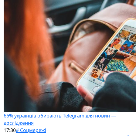
66% українців обирають Telegram для новин —
дослідження
17:30
# Соцмережі