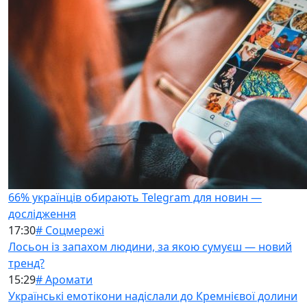
66% українців обирають Telegram для новин —
дослідження
17:30
# Соцмережі
Лосьон із запахом людини, за якою сумуєш — новий
тренд?
15:29
# Аромати
Українські емотікони надіслали до Кремнієвої долини