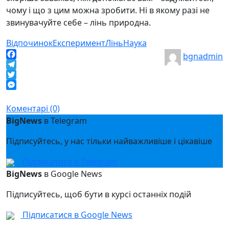
чому і що з цим можна зробити. Ні в якому разі не
звинувачуйте себе – лінь природна.
Відпочинок
Експеримент
Лінь
Наука
bgnadmin
Facebook
Telegram
Twitter
Messenger
Коментарі (0)
BigNews
в Telegram
Підписуйтесь, у нас тільки найважливіше і цікавіше
Підписатися в Telegram
BigNews
в Google News
Підписуйтесь, щоб бути в курсі останніх подій
Підписатися в Google News