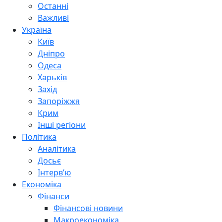
Останні
Важливі
Україна
Київ
Дніпро
Одеса
Харьків
Захід
Запоріжжя
Крим
Інші регіони
Політика
Аналітика
Досьє
Інтерв’ю
Економіка
Фінанси
Фінансові новини
Макроекономіка