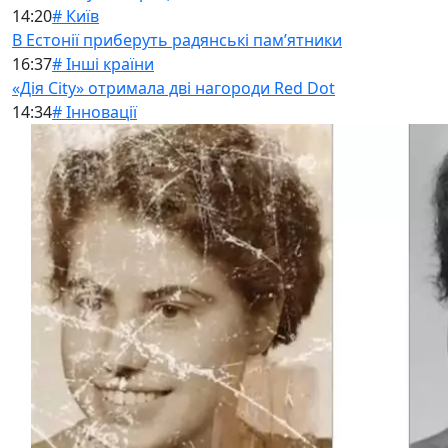
14:20
# Київ
В Естонії приберуть радянські памʼятники
16:37
# Інші країни
«Дія City» отримала дві нагороди Red Dot
14:34
# Інновації