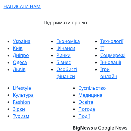
НАПИСАТИ НАМ
Підтримати проект
Україна
Економіка
Технології
Київ
Фінанси
IT
Дніпро
Ринки
Соцмережі
Одеса
Бізнес
Інновації
Львів
Особисті
Ігри
фінанси
онлайн
Lifestyle
Суспільство
Культура
Медицина
Fashion
Освіта
Зірки
Погода
Туризм
Події
BigNews
в Google News