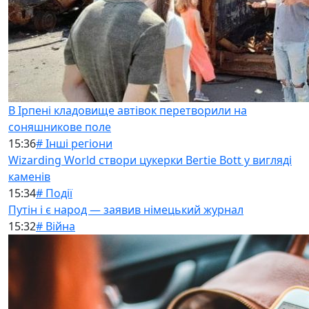
В Ірпені кладовище автівок перетворили на
соняшникове поле
15:36
# Інші регіони
Wizarding World створи цукерки Bertie Bott у вигляді
каменів
15:34
# Події
Путін і є народ — заявив німецький журнал
15:32
# Війна