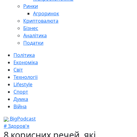
Ринки
Агроринок
Криптовалюта
Бізнес
Аналітика
Податки
Політика
Економіка
Світ
Технології
Lifestyle
Спорт
Думка
Війна
BigPodcast
# Здоров'я
8 корисних речей, які