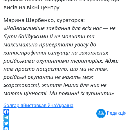
висів на вікні центру.
Марина Щербенко, кураторка:
«Найважливіше завдання для всіх нас — не
бути байдужими й не мовчати та
максимально привертати увагу до
катастрофічної ситуації на захоплених
російськими окупантами територіях. Адже
нам просто пощастило, що ми не там.
російські окупанти не мають меж
жорстокості, життя інших для них не
мають цінності. Ми повинні їх зупинити»
болгарія
Виставка
війна
Україна
Редакція
Facebook
Telegram
Twitter