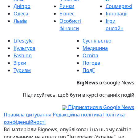
Дніпро
Ринки
Соцмережі
Одеса
Бізнес
Інновації
Львів
Особисті
Ігри
фінанси
онлайн
Lifestyle
Суспільство
Культура
Медицина
Fashion
Освіта
Зірки
Погода
Туризм
Події
BigNews
в Google News
Підписуйтесь, щоб бути в курсі останніх подій
Підписатися в Google News
Правила цитування
Редакційна політика
Політика
конфіденційності
Всі матеріали Bignews, опубліковані на цьому сайті з
посиланням на агентство "Інтерфакс-Україна", не