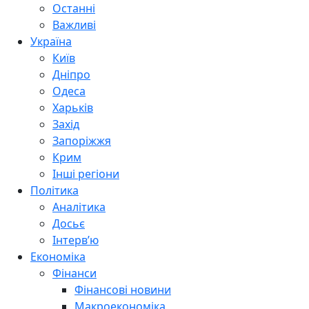
Останні
Важливі
Україна
Київ
Дніпро
Одеса
Харьків
Захід
Запоріжжя
Крим
Інші регіони
Політика
Аналітика
Досьє
Інтерв’ю
Економіка
Фінанси
Фінансові новини
Макроекономіка