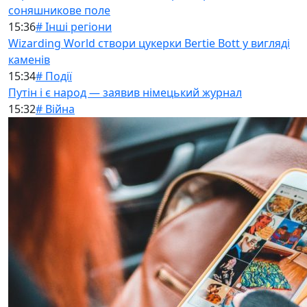
соняшникове поле
15:36
# Інші регіони
Wizarding World створи цукерки Bertie Bott у вигляді
каменів
15:34
# Події
Путін і є народ — заявив німецький журнал
15:32
# Війна