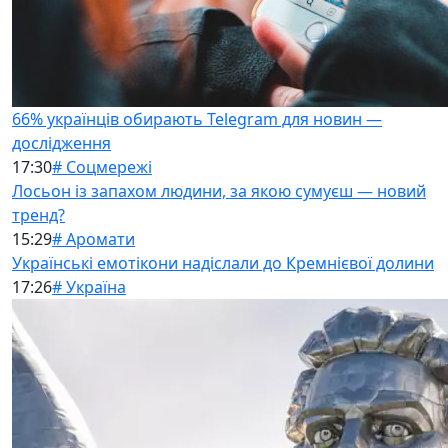
66% українців обирають Telegram для новин —
дослідження
17:30
# Соцмережі
Лосьон із запахом людини, за якою сумуєш — новий
тренд?
15:29
# Аромати
Українські емотікони надіслали до Кремнієвої долини
17:26
# Україна