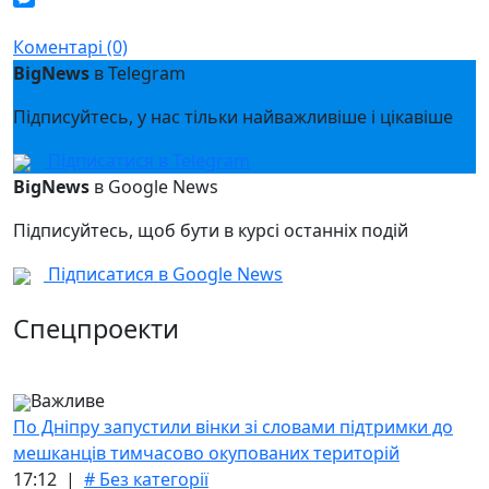
Messenger
Коментарі (0)
BigNews
в Telegram
Підписуйтесь, у нас тільки найважливіше і цікавіше
Підписатися в Telegram
BigNews
в Google News
Підписуйтесь, щоб бути в курсі останніх подій
Підписатися в Google News
Спецпроекти
Важливе
По Дніпру запустили вінки зі словами підтримки до
мешканців тимчасово окупованих територій
17:12 |
# Без категорії