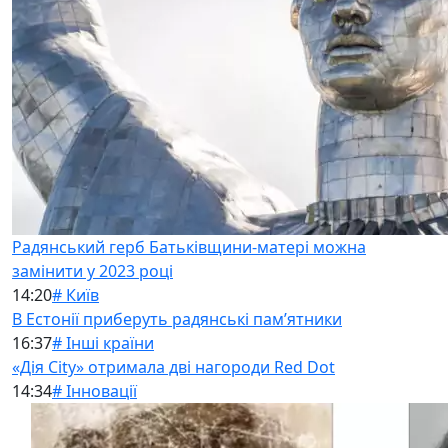
Радянський герб Батьківщини-матері можна
замінити у 2023 році
14:20
# Київ
В Естонії приберуть радянські памʼятники
16:37
# Інші країни
«Дія City» отримала дві нагороди Red Dot
14:34
# Інновації