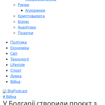
Ринки
Агроринок
Криптовалюта
Бізнес
Аналітика
Податки
Політика
Економіка
Світ
Технології
Lifestyle
Спорт
Думка
Війна
BigPodcast
# Війна
У Болгарії створили проєкт з