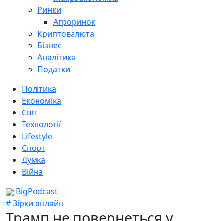
Ринки
Агроринок
Криптовалюта
Бізнес
Аналітика
Податки
Політика
Економіка
Світ
Технології
Lifestyle
Спорт
Думка
Війна
BigPodcast
# Зірки онлайн
Трамп не повернеться у