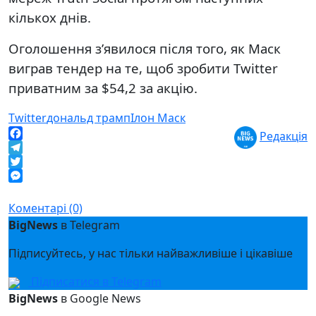
кількох днів.
Оголошення з’явилося після того, як Маск
виграв тендер на те, щоб зробити Twitter
приватним за $54,2 за акцію.
Twitter
дональд трамп
Ілон Маск
Редакція
Facebook
Telegram
Twitter
Messenger
Коментарі (0)
BigNews
в Telegram
Підписуйтесь, у нас тільки найважливіше і цікавіше
Підписатися в Telegram
BigNews
в Google News