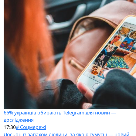
66% українців обирають Telegram для новин —
дослідження
17:30
# Соцмережі
Лосьон із запахом людини, за якою сумуєш — новий