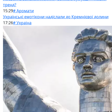
тренд?
15:29
# Аромати
Українські емотікони надіслали до Кремнієвої долини
17:26
# Україна