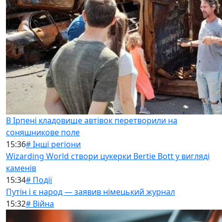
В Ірпені кладовище автівок перетворили на
соняшникове поле
15:36
# Інші регіони
Wizarding World створи цукерки Bertie Bott у вигляді
каменів
15:34
# Події
Путін і є народ — заявив німецький журнал
15:32
# Війна