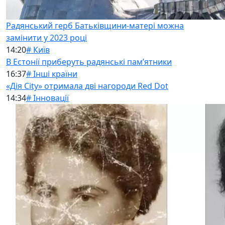
Радянський герб Батьківщини-матері можна
замінити у 2023 році
14:20
# Київ
В Естонії приберуть радянські памʼятники
16:37
# Інші країни
«Дія City» отримала дві нагороди Red Dot
14:34
# Інновації