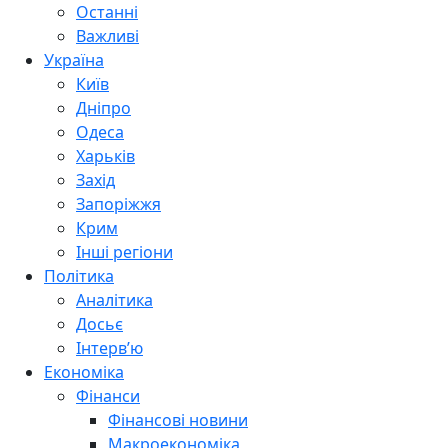
Останні
Важливі
Україна
Київ
Дніпро
Одеса
Харьків
Захід
Запоріжжя
Крим
Інші регіони
Політика
Аналітика
Досьє
Інтерв’ю
Економіка
Фінанси
Фінансові новини
Макроекономіка