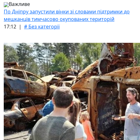
Важливе
По Дніпру запустили вінки зі словами підтримки до
мешканців тимчасово окупованих територій
17:12 |
# Без категорії