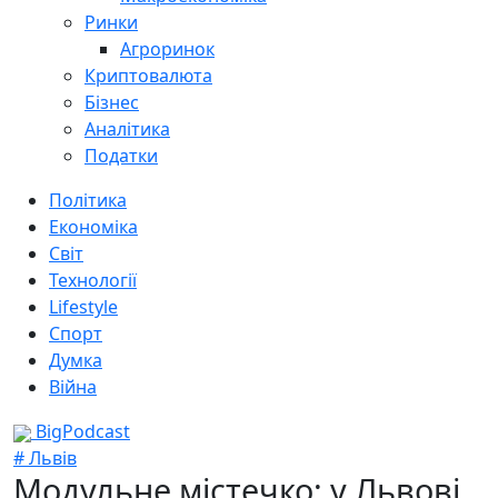
Ринки
Агроринок
Криптовалюта
Бізнес
Аналітика
Податки
Політика
Економіка
Світ
Технології
Lifestyle
Спорт
Думка
Війна
BigPodcast
# Львів
Модульне містечко: у Львові