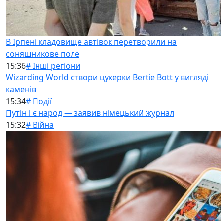
В Ірпені кладовище автівок перетворили на
соняшникове поле
15:36
# Інші регіони
Wizarding World створи цукерки Bertie Bott у вигляді
каменів
15:34
# Події
Путін і є народ — заявив німецький журнал
15:32
# Війна