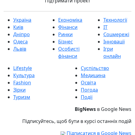
Підтримати проект
Україна
Економіка
Технології
Київ
Фінанси
IT
Дніпро
Ринки
Соцмережі
Одеса
Бізнес
Інновації
Львів
Особисті
Ігри
фінанси
онлайн
Lifestyle
Суспільство
Культура
Медицина
Fashion
Освіта
Зірки
Погода
Туризм
Події
BigNews
в Google News
Підписуйтесь, щоб бути в курсі останніх подій
Підписатися в Google News