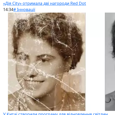
«Дія City» отримала дві нагороди Red Dot
14:34
# Інновації
У Китаї створили програму для відновлення світлин