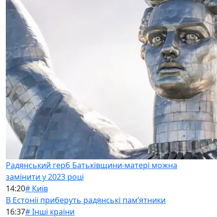
Радянський герб Батьківщини-матері можна
замінити у 2023 році
14:20
# Київ
В Естонії приберуть радянські памʼятники
16:37
# Інші країни