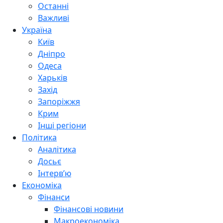
Останні
Важливі
Україна
Київ
Дніпро
Одеса
Харьків
Захід
Запоріжжя
Крим
Інші регіони
Політика
Аналітика
Досьє
Інтерв’ю
Економіка
Фінанси
Фінансові новини
Макроекономіка