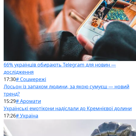
66% українців обирають Telegram для новин —
дослідження
17:30
# Соцмережі
Лосьон із запахом людини, за якою сумуєш — новий
тренд?
15:29
# Аромати
Українські емотікони надіслали до Кремнієвої долини
17:26
# Україна