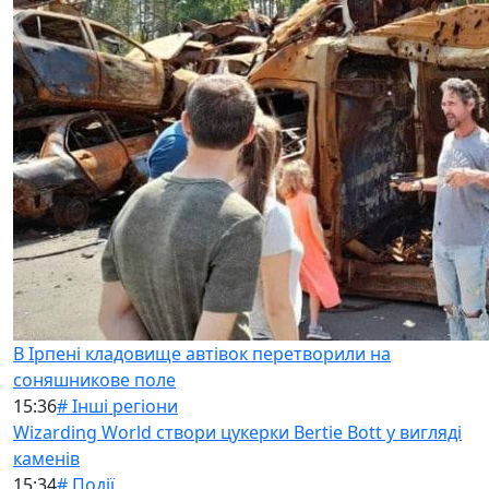
В Ірпені кладовище автівок перетворили на
соняшникове поле
15:36
# Інші регіони
Wizarding World створи цукерки Bertie Bott у вигляді
каменів
15:34
# Події