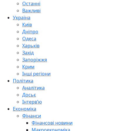
Останні
Важливі
Україна
Київ
Дніпро
Одеса
Харьків
Захід
Запоріжжя
Крим
Інші регіони
Політика
Аналітика
Досьє
Інтерв’ю
Економіка
Фінанси
Фінансові новини
Макроекономіка