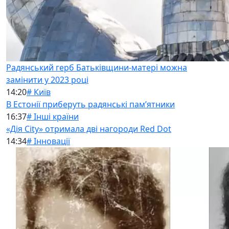
Радянський герб Батьківщини-матері можна
замінити у 2023 році
14:20
# Київ
В Естонії приберуть радянські памʼятники
16:37
# Інші країни
«Дія City» отримала дві нагороди Red Dot
14:34
# Інновації