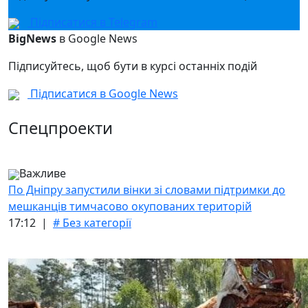
Підписатися в Telegram
BigNews
в Google News
Підписуйтесь, щоб бути в курсі останніх подій
Підписатися в Google News
Спецпроекти
Важливе
По Дніпру запустили вінки зі словами підтримки до
мешканців тимчасово окупованих територій
17:12 |
# Без категорії