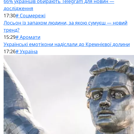
66% українців обирають Telegram для новин —
дослідження
17:30
# Соцмережі
Лосьон із запахом людини, за якою сумуєш — новий
тренд?
15:29
# Аромати
Українські емотікони надіслали до Кремнієвої долини
17:26
# Україна