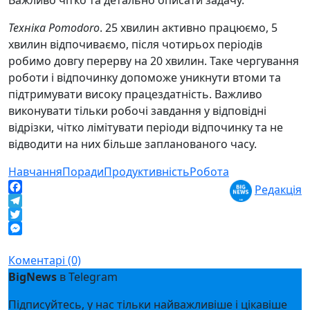
Важливо чітко та детально описати задачу.
Техніка Pomodoro
. 25 хвилин активно працюємо, 5
хвилин відпочиваємо, після чотирьох періодів
робимо довгу перерву на 20 хвилин. Таке чергування
роботи і відпочинку допоможе уникнути втоми та
підтримувати високу працездатність. Важливо
виконувати тільки робочі завдання у відповідні
відрізки, чітко лімітувати періоди відпочинку та не
відводити на них більше запланованого часу.
Навчання
Поради
Продуктивність
Робота
Редакція
Facebook
Telegram
Twitter
Messenger
Коментарі (0)
BigNews
в Telegram
Підписуйтесь, у нас тільки найважливіше і цікавіше