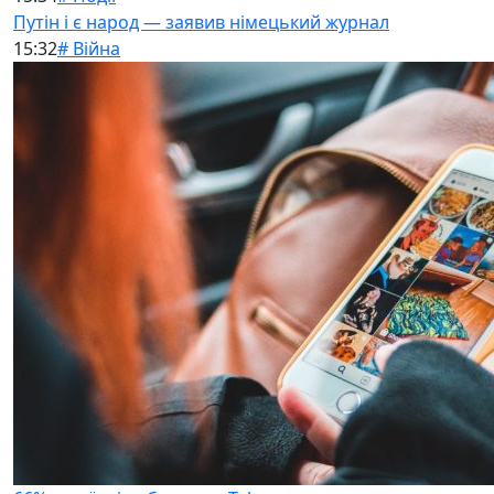
Путін і є народ — заявив німецький журнал
15:32
# Війна