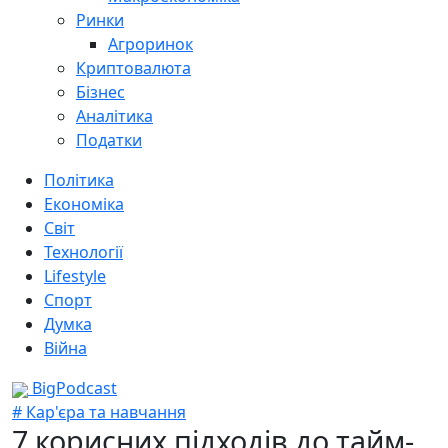
Ринки
Агроринок
Криптовалюта
Бізнес
Аналітика
Податки
Політика
Економіка
Світ
Технології
Lifestyle
Спорт
Думка
Війна
BigPodcast
# Кар'єра та навчання
7 корисних підходів до тайм-