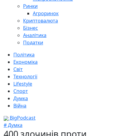
Ринки
Агроринок
Криптовалюта
Бізнес
Аналітика
Податки
Політика
Економіка
Світ
Технології
Lifestyle
Спорт
Думка
Війна
BigPodcast
# Думка
400 злочинів проти