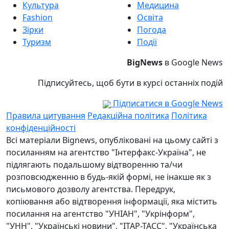
Культура
Медицина
Fashion
Освіта
Зірки
Погода
Туризм
Події
BigNews
в Google News
Підписуйтесь, щоб бути в курсі останніх подій
Підписатися в Google News
Правила цитування
Редакційна політика
Політика
конфіденційності
Всі матеріали Bignews, опубліковані на цьому сайті з
посиланням на агентство "Інтерфакс-Україна", не
підлягають подальшому відтворенню та/чи
розповсюдженню в будь-якій формі, не інакше як з
письмового дозволу агентства. Передрук,
копіювання або відтворення інформації, яка містить
посилання на агентство "УНІАН", "Укрінформ",
"УНН", "Українські новини", "ІТАР-ТАСС", "Українська