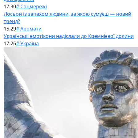
17:30
# Соцмережі
Лосьон із запахом людини, за якою сумуєш — новий
тренд?
15:29
# Аромати
Українські емотікони надіслали до Кремнієвої долини
17:26
# Україна