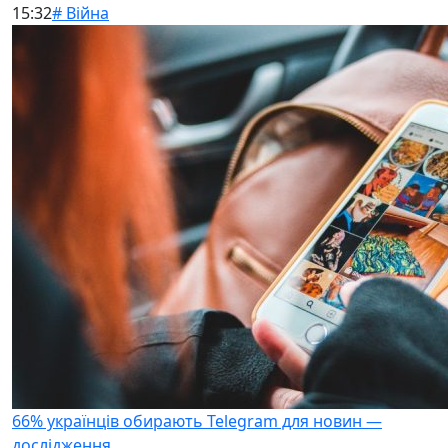
15:32
# Війна
66% українців обирають Telegram для новин —
дослідження