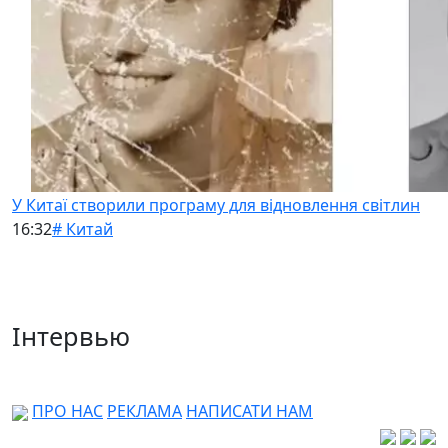
У Китаї створили програму для відновлення світлин
16:32
# Китай
Інтервью
ПРО НАС
РЕКЛАМА
НАПИСАТИ НАМ