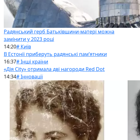
Радянський герб Батьківщини-матері можна
замінити у 2023 році
14:20
# Київ
В Естонії приберуть радянські памʼятники
16:37
# Інші країни
«Дія City» отримала дві нагороди Red Dot
14:34
# Інновації