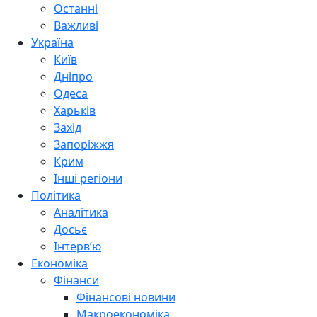
Останні
Важливі
Україна
Київ
Дніпро
Одеса
Харьків
Захід
Запоріжжя
Крим
Інші регіони
Політика
Аналітика
Досьє
Інтерв’ю
Економіка
Фінанси
Фінансові новини
Макроекономіка