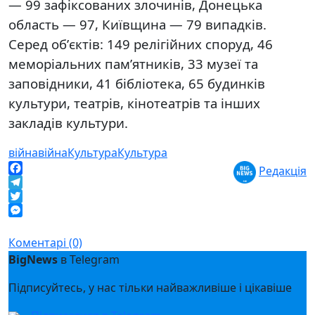
— 99 зафіксованих злочинів, Донецька
область — 97, Київщина — 79 випадків.
Серед обʼєктів: 149 релігійних споруд, 46
меморіальних пам’ятників, 33 музеї та
заповідники, 41 бібліотека, 65 будинків
культури, театрів, кінотеатрів та інших
закладів культури.
війна
війна
Культура
Культура
Редакція
Facebook
Telegram
Twitter
Messenger
Коментарі (0)
BigNews
в Telegram
Підписуйтесь, у нас тільки найважливіше і цікавіше