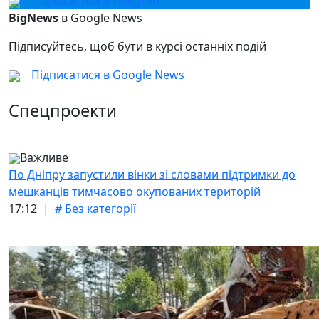
Підписатися в Telegram
BigNews
в Google News
Підписуйтесь, щоб бути в курсі останніх подій
Підписатися в Google News
Спецпроекти
Важливе
По Дніпру запустили вінки зі словами підтримки до
мешканців тимчасово окупованих територій
17:12 |
# Без категорії