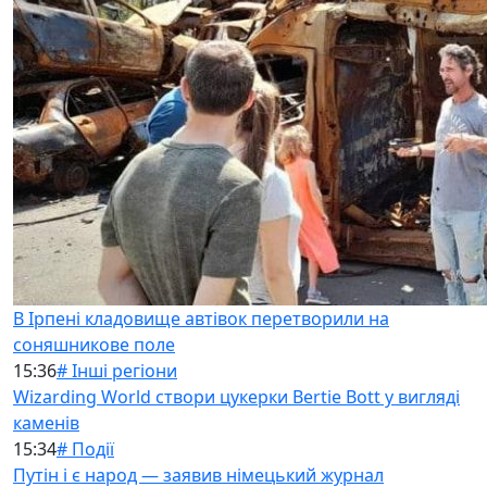
В Ірпені кладовище автівок перетворили на
соняшникове поле
15:36
# Інші регіони
Wizarding World створи цукерки Bertie Bott у вигляді
каменів
15:34
# Події
Путін і є народ — заявив німецький журнал