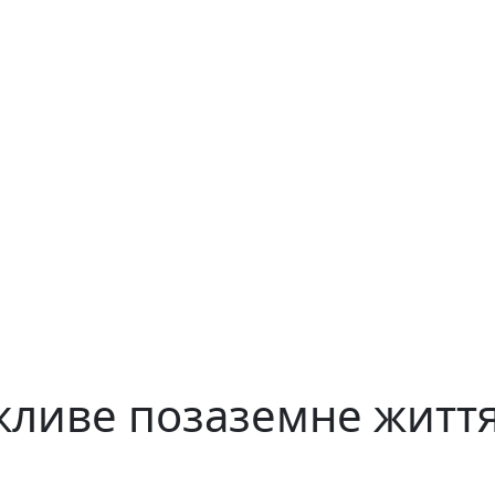
жливе позаземне житт