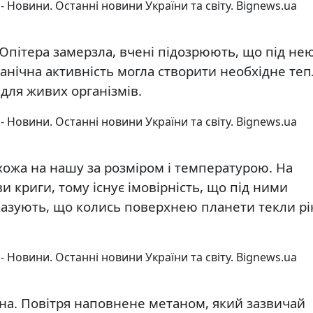
Юпітера замерзла, вчені підозрюють, що під не
канічна активність могла створити необхідне теп
 для живих організмів.
хожа на нашу за розміром і температурою. На
 криги, тому існує імовірність, що під ними
вказують, що колись поверхнею планети текли рі
на. Повітря наповнене метаном, який зазвичай