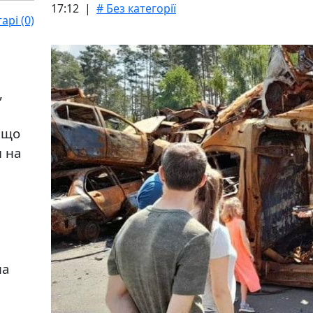
17:12 |
# Без категорії
рі (0)
,
, що
и на
на