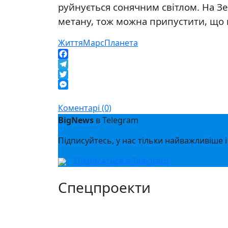
руйнується сонячним світлом. На З
метану, тож можна припустити, що ц
Життя
Марс
Планета
Facebook
Telegram
Twitter
Messenger
Коментарі (0)
BigNews
в Telegram
Підписуйтесь, у нас тільки найважливіше і
Підписатися в Telegram
Спецпроекти