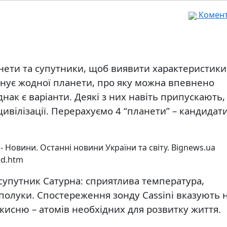
Комента
нети та супутники, щоб виявити характеристики
існує жодної планети, про яку можна впевнено
нак є варіанти. Деякі з них навіть припускають
цивілізації. Перерахуємо 4 “планети” – кандидат
ad.htm
упутник Сатурна: сприятлива температура,
 сполуки. Спостереження зонду Cassini вказують 
кисню – атомів необхідних для розвитку життя.