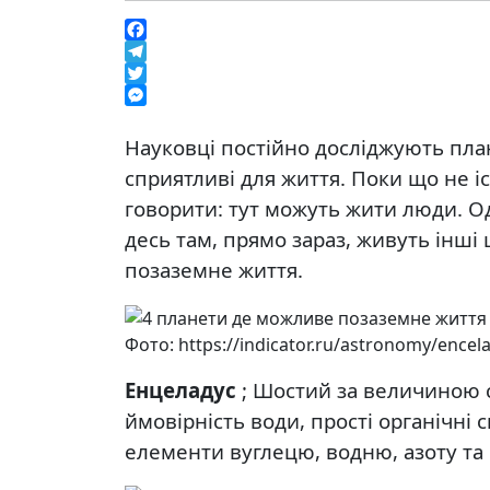
Facebook
Telegram
Twitter
Messenger
Науковці постійно досліджують пла
сприятливі для життя. Поки що не 
говорити: тут можуть жити люди. Од
десь там, прямо зараз, живуть інші 
позаземне життя.
Фото: https://indicator.ru/astronomy/encel
Енцеладус
; Шостий за величиною с
ймовірність води, прості органічні
елементи вуглецю, водню, азоту та 