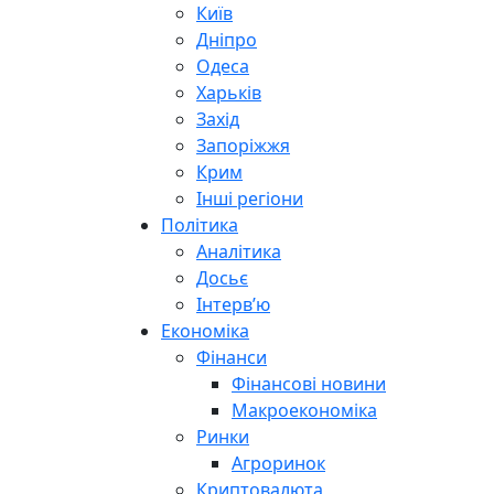
Київ
Дніпро
Одеса
Харьків
Захід
Запоріжжя
Крим
Інші регіони
Політика
Аналітика
Досьє
Інтерв’ю
Економіка
Фінанси
Фінансові новини
Макроекономіка
Ринки
Агроринок
Криптовалюта