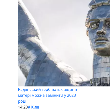
Радянський герб Батьківщини-
матері можна замінити у 2023
році
14:20
# Київ