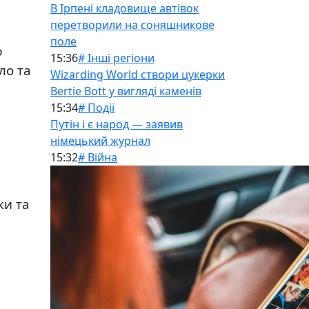
В Ірпені кладовище автівок
перетворили на соняшникове
поле
ю
15:36
# Інші регіони
ло та
Wizarding World створи цукерки
Bertie Bott у вигляді каменів
15:34
# Події
Путін і є народ — заявив
німецький журнал
15:32
# Війна
ки та