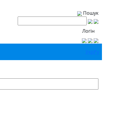
Пошук
Логін
Укр
Ру