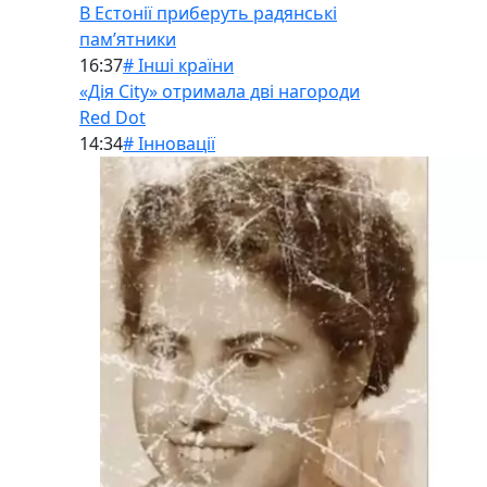
В Естонії приберуть радянські
памʼятники
16:37
# Інші країни
«Дія City» отримала дві нагороди
Red Dot
14:34
# Інновації