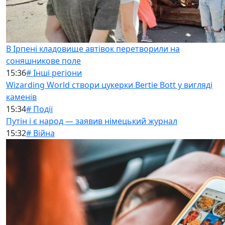
В Ірпені кладовище автівок перетворили на
соняшникове поле
15:36
# Інші регіони
Wizarding World створи цукерки Bertie Bott у вигляді
каменів
15:34
# Події
Путін і є народ — заявив німецький журнал
15:32
# Війна