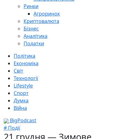
Ринки
Агроринок
Криптовалюта
Бізнес
Аналітика
Податки
Політика
Економіка
Світ
Технології
Lifestyle
Спорт
Думка
Війна
BigPodcast
# Події
21 грудня — Зимове