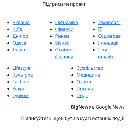
Підтримати проект
Україна
Економіка
Технології
Київ
Фінанси
IT
Дніпро
Ринки
Соцмережі
Одеса
Бізнес
Інновації
Львів
Особисті
Ігри
фінанси
онлайн
Lifestyle
Суспільство
Культура
Медицина
Fashion
Освіта
Зірки
Погода
Туризм
Події
BigNews
в Google News
Підписуйтесь, щоб бути в курсі останніх подій