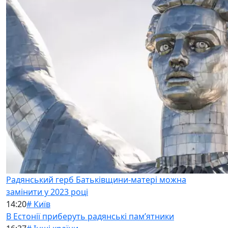
Радянський герб Батьківщини-матері можна
замінити у 2023 році
14:20
# Київ
В Естонії приберуть радянські памʼятники