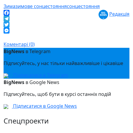
Зима
зимове сонцестояння
сонцестояння
Редакція
Facebook
Telegram
Twitter
Messenger
Коментарі (0)
BigNews
в Telegram
Підписуйтесь, у нас тільки найважливіше і цікавіше
Підписатися в Telegram
BigNews
в Google News
Підписуйтесь, щоб бути в курсі останніх подій
Підписатися в Google News
Спецпроекти