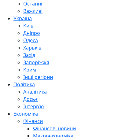
Останні
Важливі
Україна
Київ
Дніпро
Одеса
Харьків
Захід
Запоріжжя
Крим
Інші регіони
Політика
Аналітика
Досьє
Інтерв’ю
Економіка
Фінанси
Фінансові новини
Макроекономіка