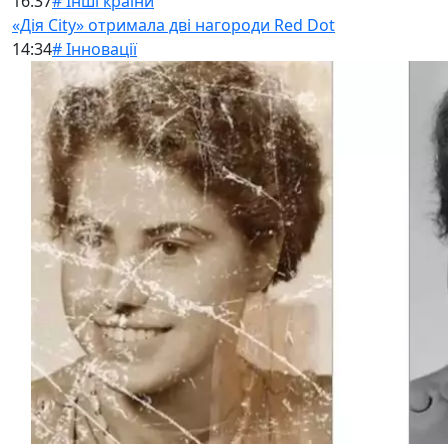
16:37
# Інші країни
«Дія City» отримала дві нагороди Red Dot
14:34
# Інновації