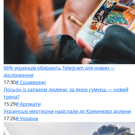
66% українців обирають Telegram для новин —
дослідження
17:30
# Соцмережі
Лосьон із запахом людини, за якою сумуєш — новий
тренд?
15:29
# Аромати
Українські емотікони надіслали до Кремнієвої долини
17:26
# Україна